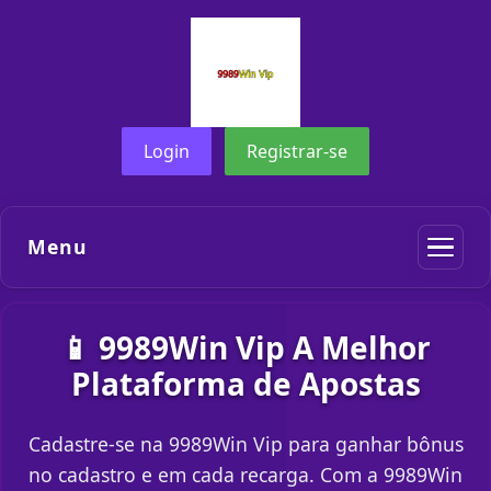
Login
Registrar-se
Menu
📱 9989Win Vip A Melhor
Plataforma de Apostas
Cadastre-se na 9989Win Vip para ganhar bônus
no cadastro e em cada recarga. Com a 9989Win