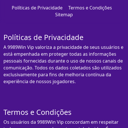
Políticas de Privacidade
Termos e Condições
Sitemap
Políticas de Privacidade
A 9989Win Vip valoriza a privacidade de seus usuários e
está empenhada em proteger todas as informações
pessoais fornecidas durante o uso de nossos canais de
comunicação. Todos os dados coletados são utilizados
exclusivamente para fins de melhoria contínua da
experiência de nossos jogadores.
Termos e Condições
Os usuários da 9989Win Vip concordam em respeitar