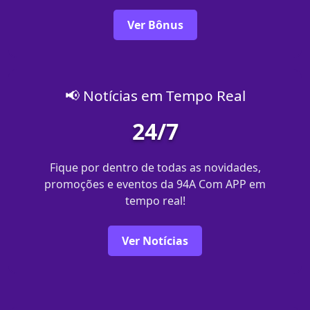
Ver Bônus
📢 Notícias em Tempo Real
24/7
Fique por dentro de todas as novidades,
promoções e eventos da 94A Com APP em
tempo real!
Ver Notícias