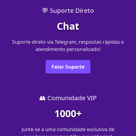
💬 Suporte Direto
Chat
Suporte direto via Telegram, respostas rápidas e
atendimento personalizado!
Falar Suporte
👥 Comunidade VIP
1000+
Junte-se a uma comunidade exclusiva de