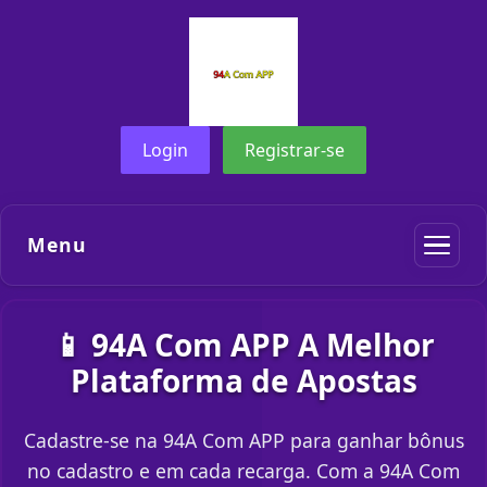
Login
Registrar-se
Menu
📱 94A Com APP A Melhor
Plataforma de Apostas
Cadastre-se na 94A Com APP para ganhar bônus
no cadastro e em cada recarga. Com a 94A Com