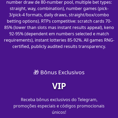
number draw de 80-number pool, multiple bet types:
straight, way, combination), number games (pick-
3/pick-4 formats, daily draws, straight/box/combo
betting options). RTPs competitive: scratch cards 70-
85% (lower than slots mas instant results appeal), keno
92-95% (dependent em numbers selected e match
requirements), instant lotteries 85-92%. All games RNG-
certified, publicly audited results transparency.
🎁 Bônus Exclusivos
VIP
Receba bônus exclusivos do Telegram,
promoções especiais e códigos promocionais
únicos!