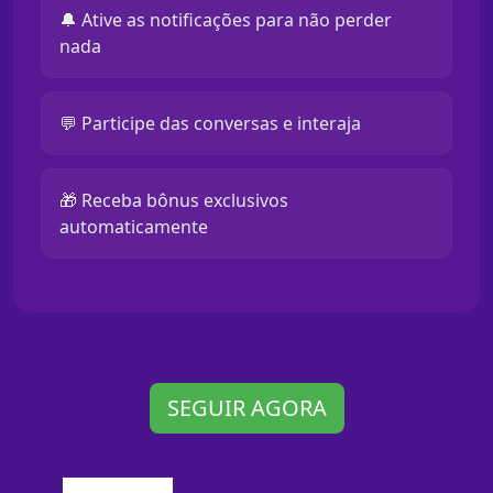
🔔 Ative as notificações para não perder
nada
💬 Participe das conversas e interaja
🎁 Receba bônus exclusivos
automaticamente
SEGUIR AGORA