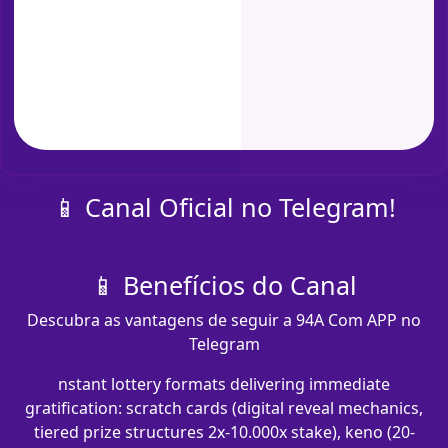
📱 Canal Oficial no Telegram!
📱 Benefícios do Canal
Descubra as vantagens de seguir a 94A Com APP no
Telegram
nstant lottery formats delivering immediate
gratification: scratch cards (digital reveal mechanics,
tiered prize structures 2x-10.000x stake), keno (20-