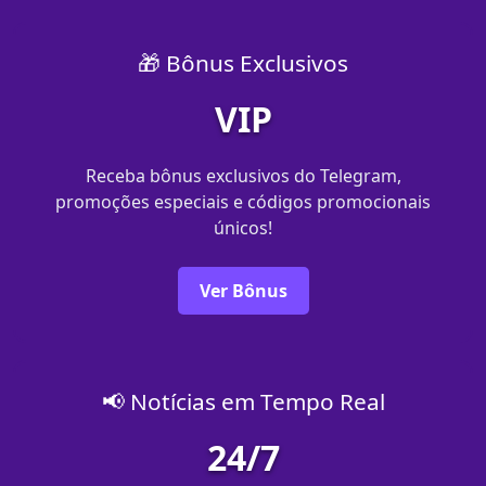
🎁 Bônus Exclusivos
VIP
Receba bônus exclusivos do Telegram,
promoções especiais e códigos promocionais
únicos!
Ver Bônus
📢 Notícias em Tempo Real
24/7