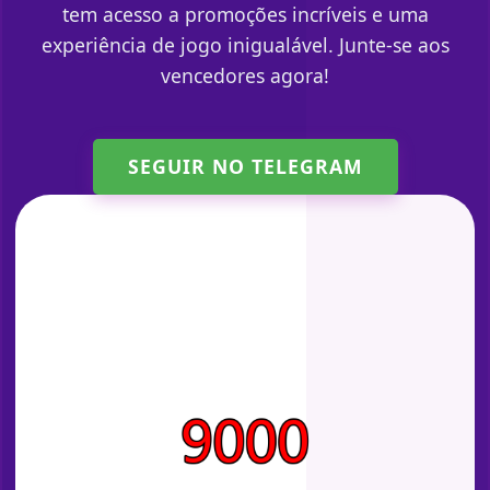
tem acesso a promoções incríveis e uma
experiência de jogo inigualável. Junte-se aos
vencedores agora!
SEGUIR NO TELEGRAM