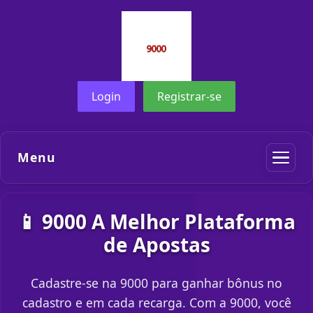
Login
Registrar-se
Menu
📱 9000 A Melhor Plataforma
de Apostas
Cadastre-se na 9000 para ganhar bônus no
cadastro e em cada recarga. Com a 9000, você