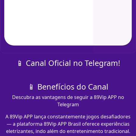
📱 Canal Oficial no Telegram!
📱 Benefícios do Canal
Descubra as vantagens de seguir a 89Vip APP no
Telegram
A 89Vip APP lança constantemente jogos desafiadores
— a plataforma 89Vip APP Brasil oferece experiências
eletrizantes, indo além do entretenimento tradicional.