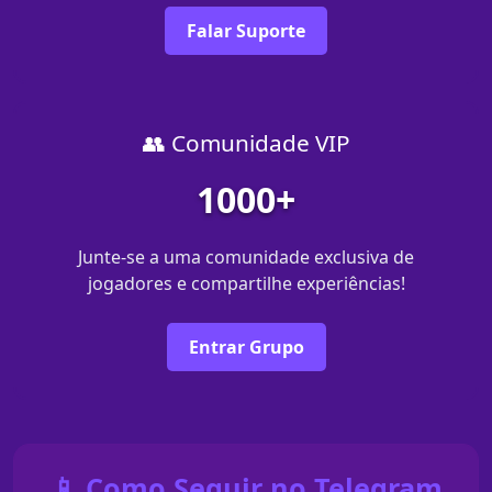
Falar Suporte
👥 Comunidade VIP
1000+
Junte-se a uma comunidade exclusiva de
jogadores e compartilhe experiências!
Entrar Grupo
📱 Como Seguir no Telegram