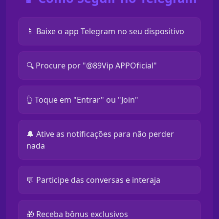
📱 Baixe o app Telegram no seu dispositivo
🔍 Procure por "@89Vip APPOficial"
👆 Toque em "Entrar" ou "Join"
🔔 Ative as notificações para não perder
nada
💬 Participe das conversas e interaja
🎁 Receba bônus exclusivos