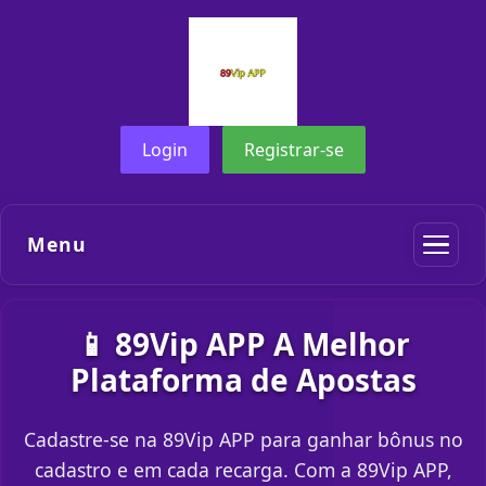
Login
Registrar-se
Menu
📱 89Vip APP A Melhor
Plataforma de Apostas
Cadastre-se na 89Vip APP para ganhar bônus no
cadastro e em cada recarga. Com a 89Vip APP,