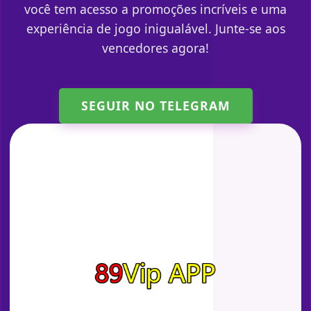
você tem acesso a promoções incríveis e uma
experiência de jogo inigualável. Junte-se aos
vencedores agora!
SEGUIR NO TELEGRAM