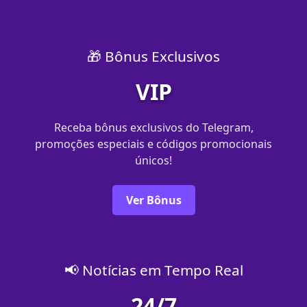
🎁 Bônus Exclusivos
VIP
Receba bônus exclusivos do Telegram,
promoções especiais e códigos promocionais
únicos!
Ver Bônus
📢 Notícias em Tempo Real
24/7