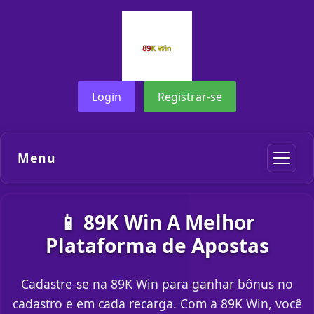
Login
Registrar-se
Menu
📱 89K Win A Melhor
Plataforma de Apostas
Cadastre-se na 89K Win para ganhar bônus no
cadastro e em cada recarga. Com a 89K Win, você