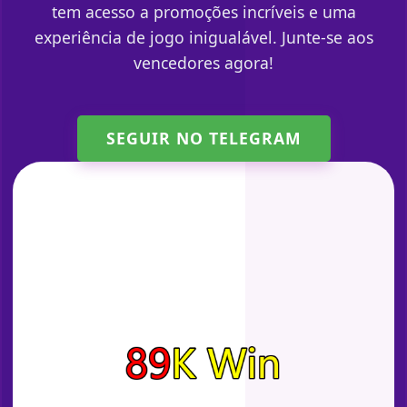
tem acesso a promoções incríveis e uma
experiência de jogo inigualável. Junte-se aos
vencedores agora!
SEGUIR NO TELEGRAM