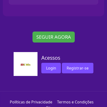
SEGUIR AGORA
Acessos
Login
Registrar-se
Políticas de Privacidade
Termos e Condições