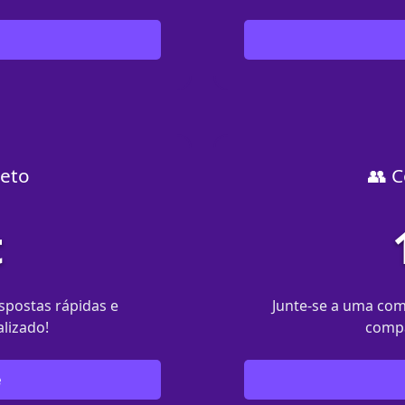
reto
👥 
t
espostas rápidas e
Junte-se a uma com
lizado!
compa
e