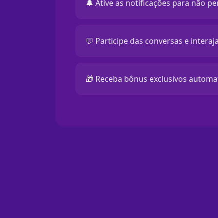
🔔 Ative as notificações para não p
💬 Participe das conversas e interaj
🎁 Receba bônus exclusivos autom