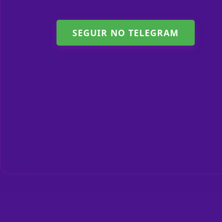
SEGUIR NO TELEGRAM