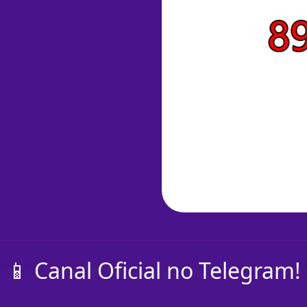
📱 Canal Oficial no Telegram!