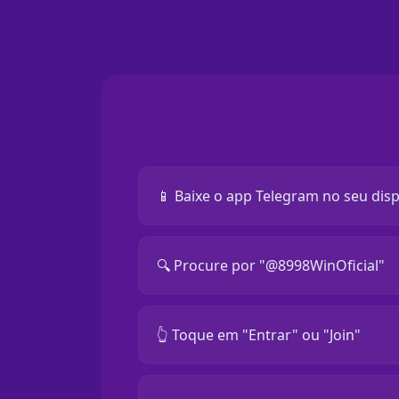
📱 Baixe o app Telegram no seu disp
🔍 Procure por "@8998WinOficial"
👆 Toque em "Entrar" ou "Join"