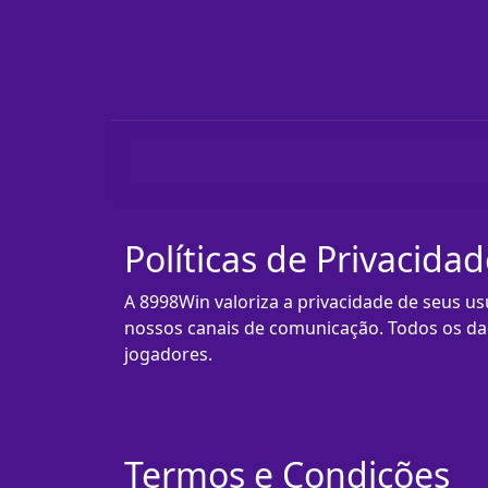
Políticas de Privacida
A 8998Win valoriza a privacidade de seus u
nossos canais de comunicação. Todos os dad
jogadores.
Termos e Condições