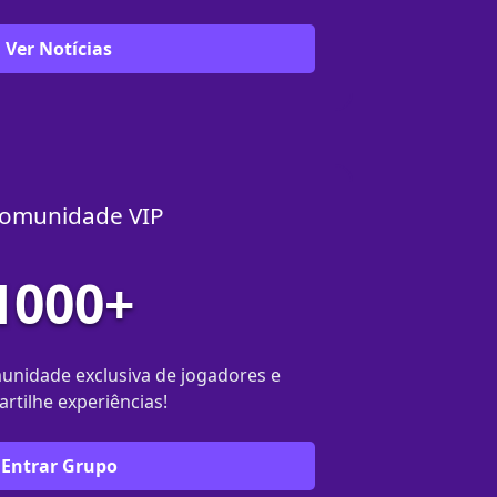
Ver Notícias
Comunidade VIP
1000+
unidade exclusiva de jogadores e
rtilhe experiências!
Entrar Grupo