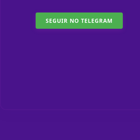
SEGUIR NO TELEGRAM