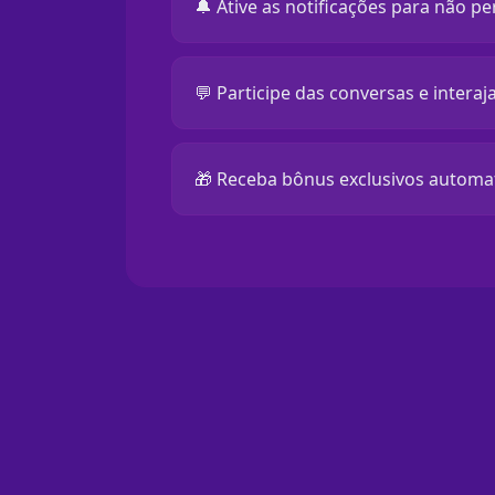
🔔 Ative as notificações para não p
💬 Participe das conversas e interaj
🎁 Receba bônus exclusivos autom