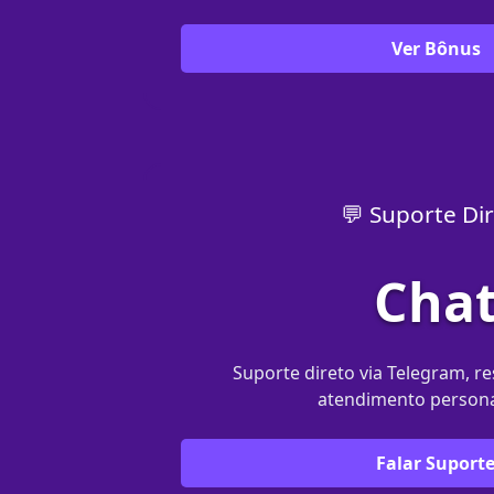
Ver Bônus
💬 Suporte Di
Cha
Suporte direto via Telegram, r
atendimento persona
Falar Suport