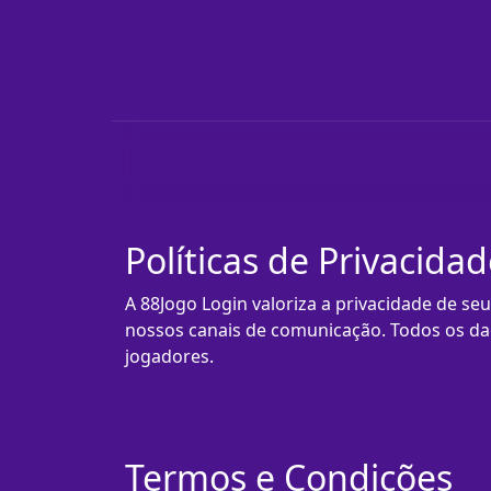
Políticas de Privacida
A 88Jogo Login valoriza a privacidade de s
nossos canais de comunicação. Todos os dad
jogadores.
Termos e Condições