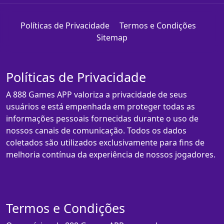
Políticas de Privacidade
Termos e Condições
Sitemap
Políticas de Privacidade
A 888 Games APP valoriza a privacidade de seus
usuários e está empenhada em proteger todas as
informações pessoais fornecidas durante o uso de
nossos canais de comunicação. Todos os dados
coletados são utilizados exclusivamente para fins de
melhoria contínua da experiência de nossos jogadores.
Termos e Condições