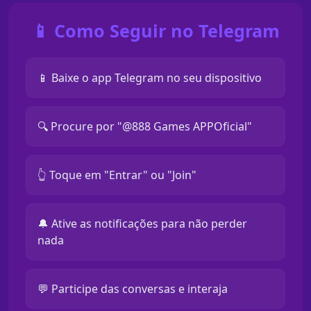
📱 Como Seguir no Telegram
📱 Baixe o app Telegram no seu dispositivo
🔍 Procure por "@888 Games APPOficial"
👆 Toque em "Entrar" ou "Join"
🔔 Ative as notificações para não perder
nada
💬 Participe das conversas e interaja