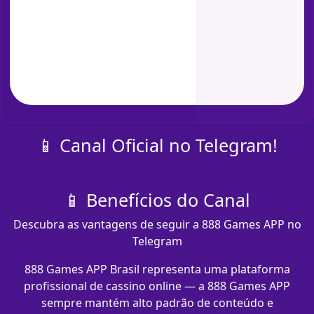
📱 Canal Oficial no Telegram!
📱 Benefícios do Canal
Descubra as vantagens de seguir a 888 Games APP no
Telegram
888 Games APP Brasil representa uma plataforma
profissional de cassino online — a 888 Games APP
sempre mantém alto padrão de conteúdo e