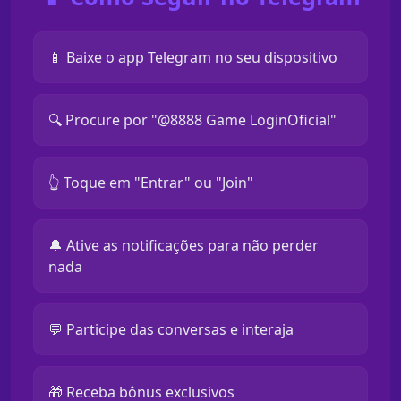
📱 Baixe o app Telegram no seu dispositivo
🔍 Procure por "@8888 Game LoginOficial"
👆 Toque em "Entrar" ou "Join"
🔔 Ative as notificações para não perder
nada
💬 Participe das conversas e interaja
🎁 Receba bônus exclusivos