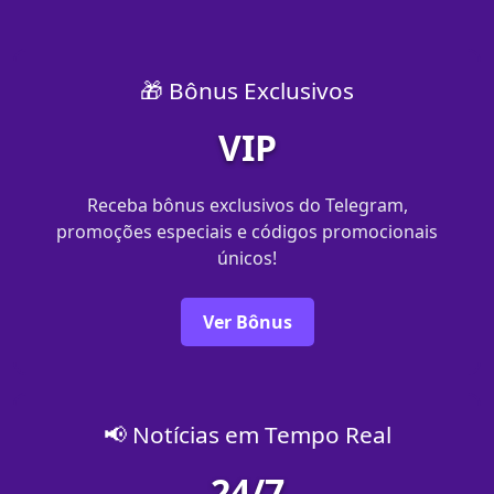
🎁 Bônus Exclusivos
VIP
Receba bônus exclusivos do Telegram,
promoções especiais e códigos promocionais
únicos!
Ver Bônus
📢 Notícias em Tempo Real
24/7