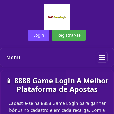
Login
Registrar-se
Menu
📱 8888 Game Login A Melhor
Plataforma de Apostas
Cadastre-se na 8888 Game Login para ganhar
bônus no cadastro e em cada recarga. Com a