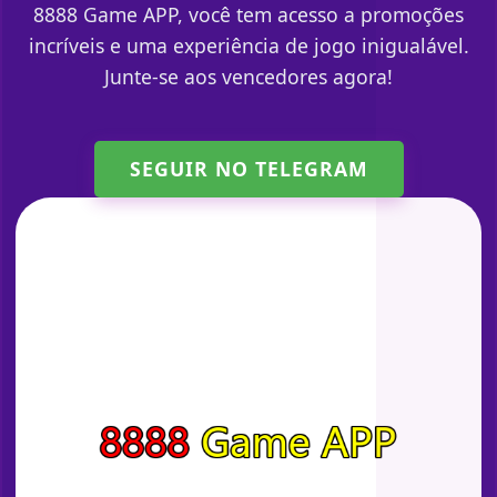
8888 Game APP, você tem acesso a promoções
incríveis e uma experiência de jogo inigualável.
Junte-se aos vencedores agora!
SEGUIR NO TELEGRAM