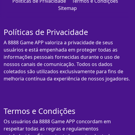
Políticas de Privacidade
Termos e Condições
Sitemap
Políticas de Privacidade
A 8888 Game APP valoriza a privacidade de seus
usuários e está empenhada em proteger todas as
informações pessoais fornecidas durante o uso de
nossos canais de comunicação. Todos os dados
coletados são utilizados exclusivamente para fins de
melhoria contínua da experiência de nossos jogadores.
Termos e Condições
Os usuários da 8888 Game APP concordam em
respeitar todas as regras e regulamentos