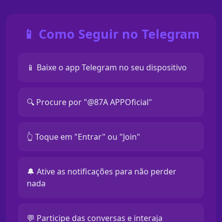
📱 Como Seguir no Telegram
📱 Baixe o app Telegram no seu dispositivo
🔍 Procure por "@87A APPOficial"
👆 Toque em "Entrar" ou "Join"
🔔 Ative as notificações para não perder
nada
💬 Participe das conversas e interaja