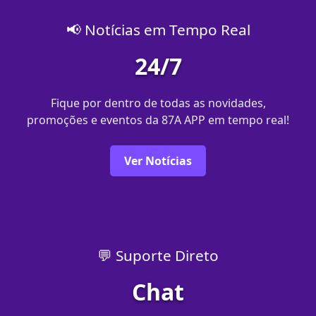
📢 Notícias em Tempo Real
24/7
Fique por dentro de todas as novidades,
promoções e eventos da 87A APP em tempo real!
Ver Notícias
💬 Suporte Direto
Chat