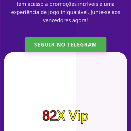
tem acesso a promoções incríveis e uma
experiência de jogo inigualável. Junte-se aos
vencedores agora!
SEGUIR NO TELEGRAM