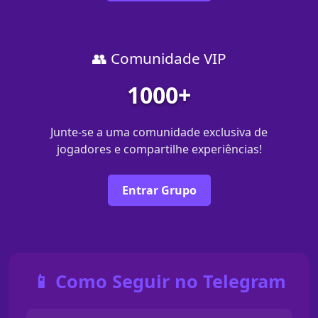
👥 Comunidade VIP
1000+
Junte-se a uma comunidade exclusiva de
jogadores e compartilhe experiências!
Entrar Grupo
📱 Como Seguir no Telegram