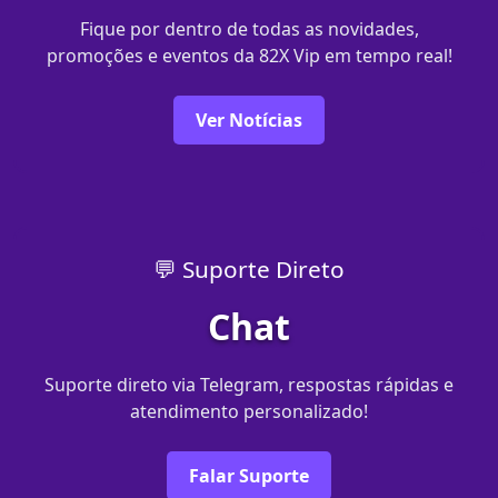
Fique por dentro de todas as novidades,
promoções e eventos da 82X Vip em tempo real!
Ver Notícias
💬 Suporte Direto
Chat
Suporte direto via Telegram, respostas rápidas e
atendimento personalizado!
Falar Suporte