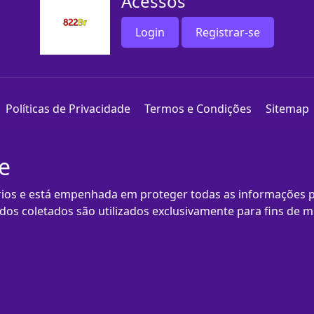
Acessos
Login
Registrar-se
Políticas de Privacidade
Termos e Condições
Sitemap
de
ários e está empenhada em proteger todas as informações 
os coletados são utilizados exclusivamente para fins de m