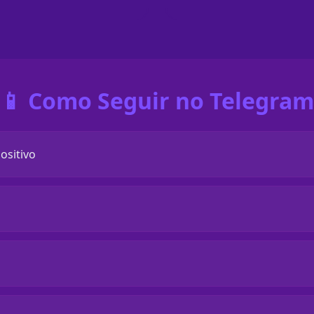
📱 Como Seguir no Telegram
ositivo