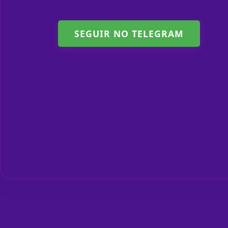
SEGUIR NO TELEGRAM