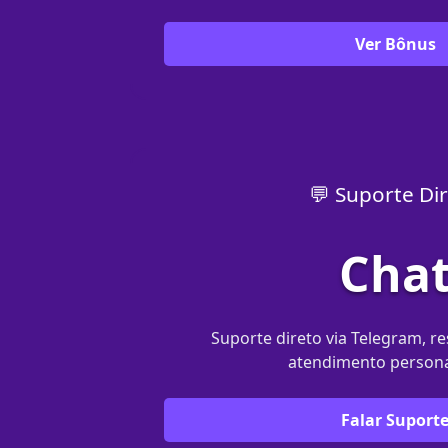
Ver Bônus
💬 Suporte Di
Cha
Suporte direto via Telegram, r
atendimento persona
Falar Suport