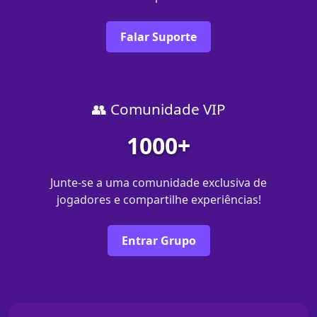
Falar Suporte
👥 Comunidade VIP
1000+
Junte-se a uma comunidade exclusiva de
jogadores e compartilhe experiências!
Entrar Grupo