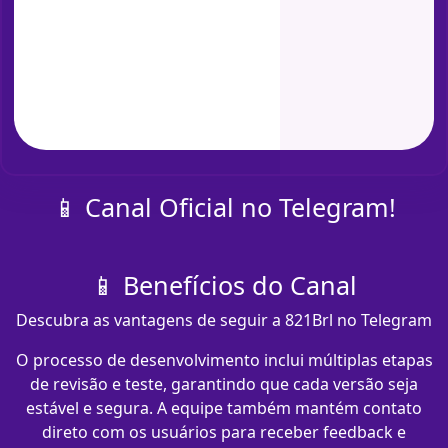
📱 Canal Oficial no Telegram!
📱 Benefícios do Canal
Descubra as vantagens de seguir a 821Brl no Telegram
O processo de desenvolvimento inclui múltiplas etapas
de revisão e teste, garantindo que cada versão seja
estável e segura. A equipe também mantém contato
direto com os usuários para receber feedback e