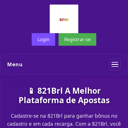
Login
Registrar-se
Menu
📱 821Brl A Melhor
Plataforma de Apostas
Cadastre-se na 821Brl para ganhar bônus no
cadastro e em cada recarga. Com a 821Brl, você