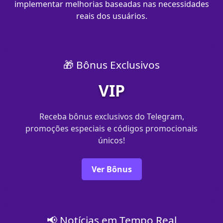
implementar melhorias baseadas nas necessidades
reais dos usuários.
🎁 Bônus Exclusivos
VIP
Receba bônus exclusivos do Telegram,
promoções especiais e códigos promocionais
únicos!
Ver Bônus
📢 Notícias em Tempo Real