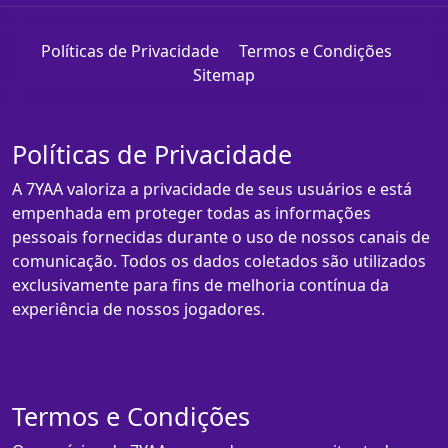
Políticas de Privacidade
Termos e Condições
Sitemap
Políticas de Privacidade
A 7YAA valoriza a privacidade de seus usuários e está
empenhada em proteger todas as informações
pessoais fornecidas durante o uso de nossos canais de
comunicação. Todos os dados coletados são utilizados
exclusivamente para fins de melhoria contínua da
experiência de nossos jogadores.
Termos e Condições