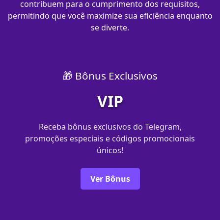
contribuem para o cumprimento dos requisitos,
permitindo que você maximize sua eficiência enquanto
se diverte.
🎁 Bônus Exclusivos
VIP
Receba bônus exclusivos do Telegram,
promoções especiais e códigos promocionais
únicos!
Ver Bônus