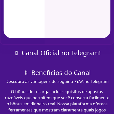
📱 Canal Oficial no Telegram!
📱 Benefícios do Canal
Descubra as vantagens de seguir a 7YAA no Telegram
O bônus de recarga inclui requisitos de apostas
razoáveis que permitem que você converta facilmente
o bônus em dinheiro real. Nossa plataforma oferece
ferramentas que mostram claramente quais jogos