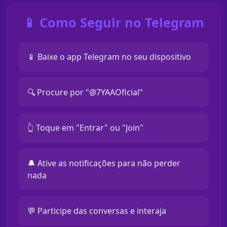
📱 Como Seguir no Telegram
📱 Baixe o app Telegram no seu dispositivo
🔍 Procure por "@7YAAOficial"
👆 Toque em "Entrar" ou "Join"
🔔 Ative as notificações para não perder
nada
💬 Participe das conversas e interaja