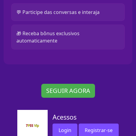
💬 Participe das conversas e interaja
🎁 Receba bônus exclusivos
automaticamente
SEGUIR AGORA
Acessos
Login
Registrar-se