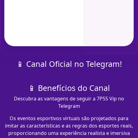
📱 Canal Oficial no Telegram!
📱 Benefícios do Canal
Descubra as vantagens de seguir a 7P55 Vip no
Telegram
Os eventos esportivos virtuais são projetados para
imitar as características e as regras dos esportes reais,
proporcionando uma experiência realista e imersiva