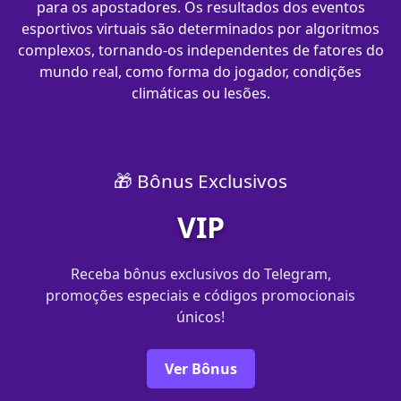
para os apostadores. Os resultados dos eventos
esportivos virtuais são determinados por algoritmos
complexos, tornando-os independentes de fatores do
mundo real, como forma do jogador, condições
climáticas ou lesões.
🎁 Bônus Exclusivos
VIP
Receba bônus exclusivos do Telegram,
promoções especiais e códigos promocionais
únicos!
Ver Bônus