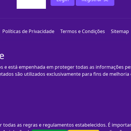
Políticas de Privacidade
Termos e Condições
Sitemap
de
ios e está empenhada em proteger todas as informações pe
tados são utilizados exclusivamente para fins de melhoria
todas as regras e regulamentos estabelecidos. É importan