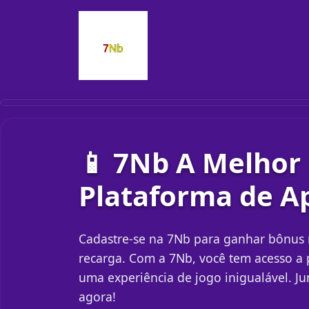
📱 7Nb A Melhor
Plataforma de A
Cadastre-se na 7Nb para ganhar bônus 
recarga. Com a 7Nb, você tem acesso a 
uma experiência de jogo inigualável. J
agora!