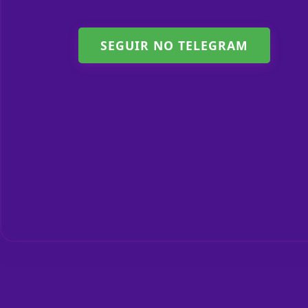
SEGUIR NO TELEGRAM