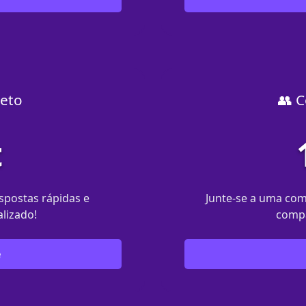
reto
👥 
t
espostas rápidas e
Junte-se a uma com
lizado!
compa
e