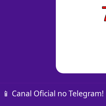
📱 Canal Oficial no Telegram!