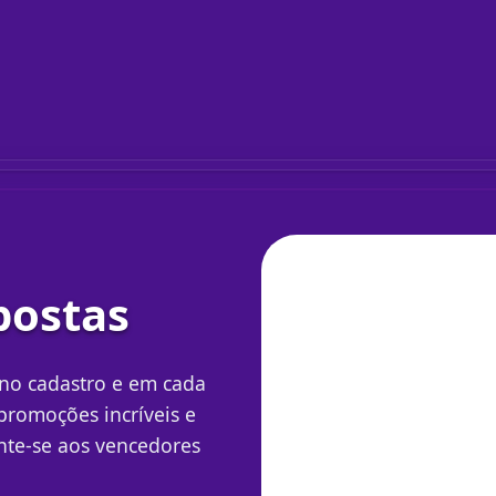
postas
no cadastro e em cada
promoções incríveis e
unte-se aos vencedores