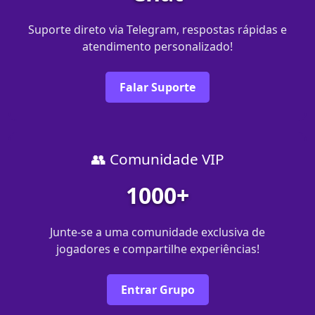
Suporte direto via Telegram, respostas rápidas e
atendimento personalizado!
Falar Suporte
👥 Comunidade VIP
1000+
Junte-se a uma comunidade exclusiva de
jogadores e compartilhe experiências!
Entrar Grupo