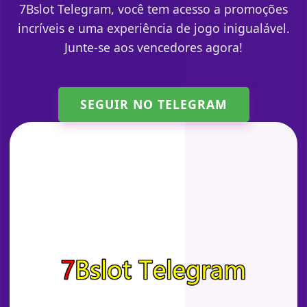
7Bslot Telegram, você tem acesso a promoções
incríveis e uma experiência de jogo inigualável.
Junte-se aos vencedores agora!
SEGUIR NO TELEGRAM