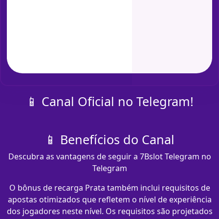
📱 Canal Oficial no Telegram!
📱 Benefícios do Canal
Descubra as vantagens de seguir a 7Bslot Telegram no
Telegram
O bônus de recarga Prata também inclui requisitos de
apostas otimizados que refletem o nível de experiência
dos jogadores neste nível. Os requisitos são projetados