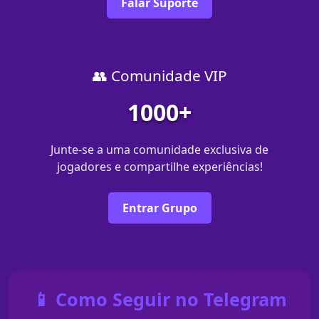
Falar Suporte
👥 Comunidade VIP
1000+
Junte-se a uma comunidade exclusiva de
jogadores e compartilhe experiências!
Entrar Grupo
📱 Como Seguir no Telegram