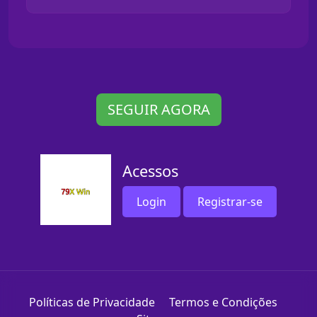
SEGUIR AGORA
Acessos
Login
Registrar-se
Políticas de Privacidade
Termos e Condições