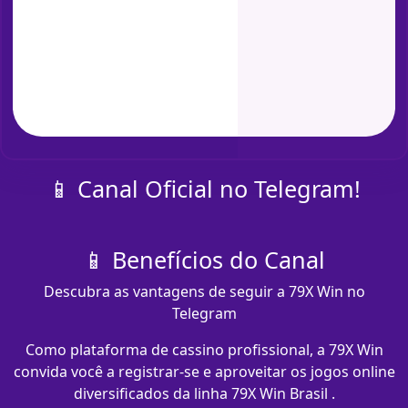
📱 Canal Oficial no Telegram!
📱 Benefícios do Canal
Descubra as vantagens de seguir a 79X Win no
Telegram
Como plataforma de cassino profissional, a 79X Win
convida você a registrar-se e aproveitar os jogos online
diversificados da linha 79X Win Brasil .