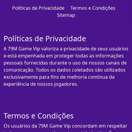
Políticas de Privacidade
Termos e Condições
Sitemap
Políticas de Privacidade
A 79M Game Vip valoriza a privacidade de seus usuários
e está empenhada em proteger todas as informações
pessoais fornecidas durante o uso de nossos canais de
comunicação. Todos os dados coletados são utilizados
exclusivamente para fins de melhoria contínua da
experiência de nossos jogadores.
Termos e Condições
Os usuários da 79M Game Vip concordam em respeitar