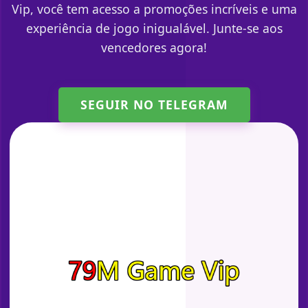
Vip, você tem acesso a promoções incríveis e uma
experiência de jogo inigualável. Junte-se aos
vencedores agora!
SEGUIR NO TELEGRAM