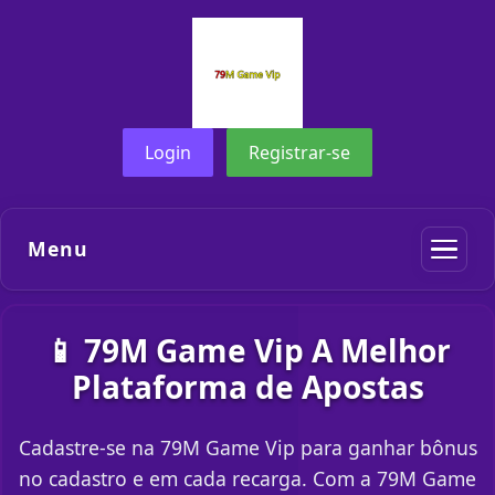
Login
Registrar-se
Menu
📱 79M Game Vip A Melhor
Plataforma de Apostas
Cadastre-se na 79M Game Vip para ganhar bônus
no cadastro e em cada recarga. Com a 79M Game