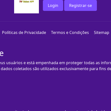
Login
Registrar-se
Políticas de Privacidade
Termos e Condições
Sitemap
de
 seus usuários e está empenhada em proteger todas as info
dados coletados são utilizados exclusivamente para fins d