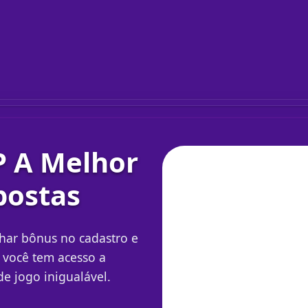
P A Melhor
postas
har bônus no cadastro e
 você tem acesso a
e jogo inigualável.