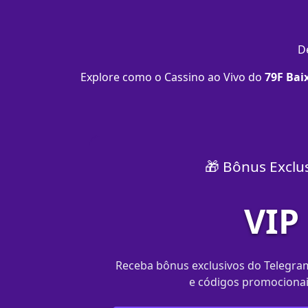
D
Explore como o Cassino ao Vivo do
79F Bai
🎁 Bônus Exclu
VIP
Receba bônus exclusivos do Telegra
e códigos promocionai