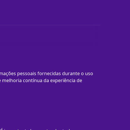
rmações pessoais fornecidas durante o uso
e melhoria contínua da experiência de