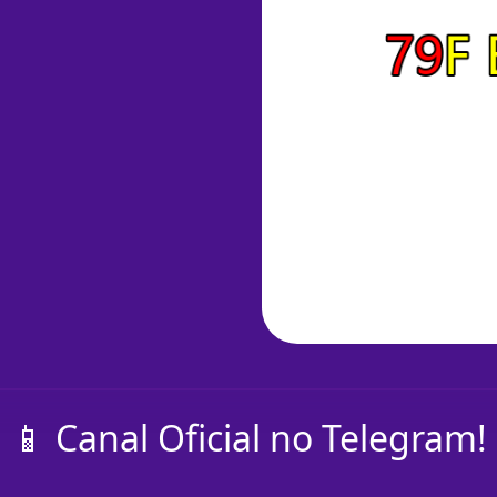
📱 Canal Oficial no Telegram!