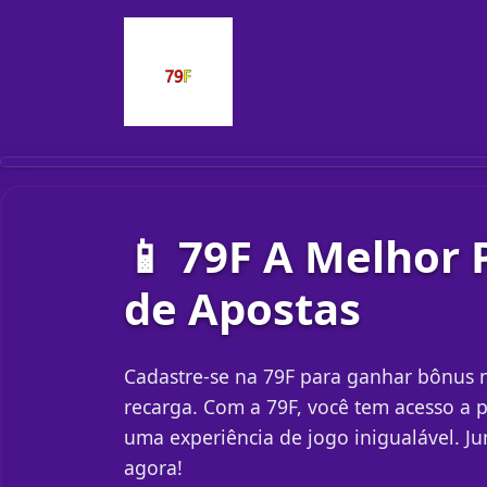
📱 79F A Melhor 
de Apostas
Cadastre-se na 79F para ganhar bônus 
recarga. Com a 79F, você tem acesso a p
uma experiência de jogo inigualável. J
agora!