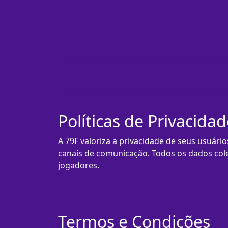
Políticas de Privacida
A 79F valoriza a privacidade de seus usuár
canais de comunicação. Todos os dados cole
jogadores.
Termos e Condições