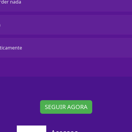
erder nada
a
aticamente
SEGUIR AGORA