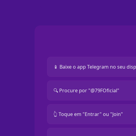
📱 Baixe o app Telegram no seu disp
🔍 Procure por "@79FOficial"
👆 Toque em "Entrar" ou "Join"