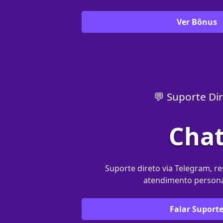
Ver Bônus
💬 Suporte Di
Cha
Suporte direto via Telegram, r
atendimento persona
Falar Suport