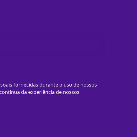
ssoais fornecidas durante o uso de nossos
 contínua da experiência de nossos