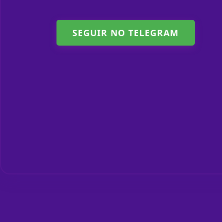
SEGUIR NO TELEGRAM