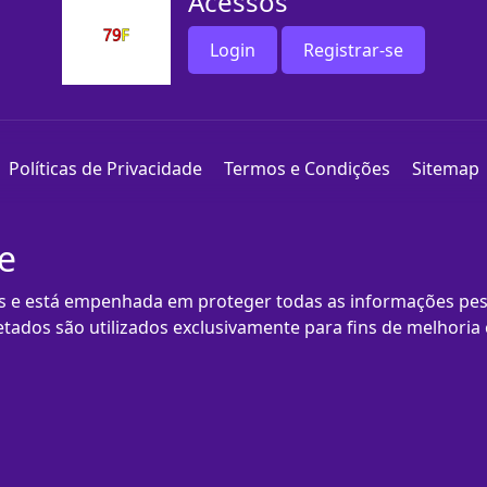
Acessos
Login
Registrar-se
Políticas de Privacidade
Termos e Condições
Sitemap
de
ios e está empenhada em proteger todas as informações pe
tados são utilizados exclusivamente para fins de melhoria