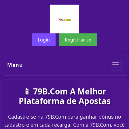
Login
Registrar-se
Menu
📱 79B.Com A Melhor
Plataforma de Apostas
Cadastre-se na 79B.Com para ganhar bônus no
cadastro e em cada recarga. Com a 79B.Com, você