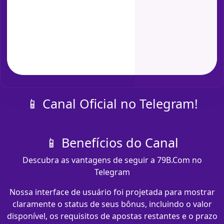
📱 Canal Oficial no Telegram!
📱 Benefícios do Canal
Descubra as vantagens de seguir a 79B.Com no
Telegram
Nossa interface de usuário foi projetada para mostrar
claramente o status de seus bônus, incluindo o valor
disponível, os requisitos de apostas restantes e o prazo