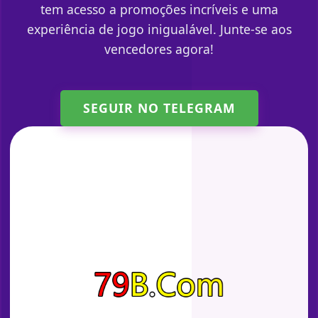
tem acesso a promoções incríveis e uma
experiência de jogo inigualável. Junte-se aos
vencedores agora!
SEGUIR NO TELEGRAM