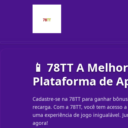
📱 78TT A Melhor
Plataforma de A
Cadastre-se na 78TT para ganhar bônus
recarga. Com a 78TT, você tem acesso a
uma experiência de jogo inigualável. J
agora!