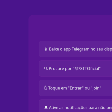
📱 Baixe o app Telegram no seu disp
🔍 Procure por "@78TTOficial"
👆 Toque em "Entrar" ou "Join"
🔔 Ative as notificações para não p