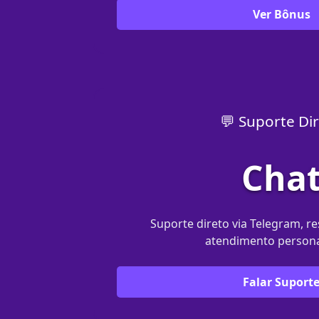
Ver Bônus
💬 Suporte Di
Cha
Suporte direto via Telegram, r
atendimento persona
Falar Suport