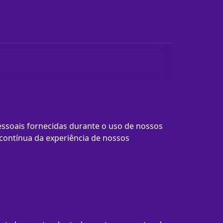
essoais fornecidas durante o uso de nossos
 contínua da experiência de nossos