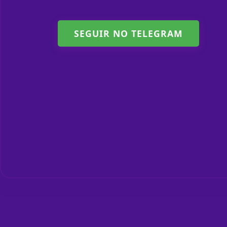
SEGUIR NO TELEGRAM