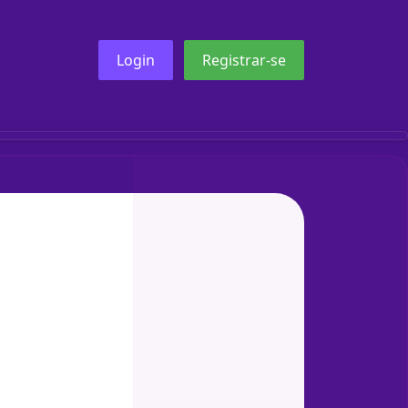
Login
Registrar-se