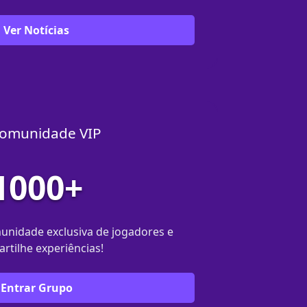
Ver Notícias
Comunidade VIP
1000+
unidade exclusiva de jogadores e
rtilhe experiências!
Entrar Grupo