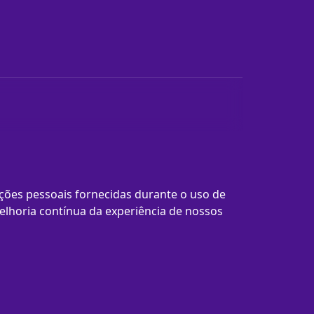
ções pessoais fornecidas durante o uso de
elhoria contínua da experiência de nossos