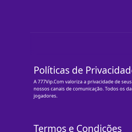
Políticas de Privacida
A 777Vip.Com valoriza a privacidade de seu
nossos canais de comunicação. Todos os dad
jogadores.
Termos e Condições