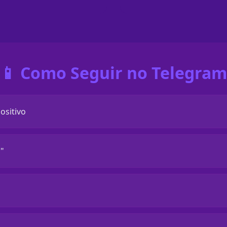
📱 Como Seguir no Telegram
ositivo
"