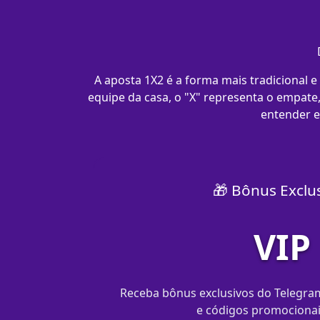
A aposta 1X2 é a forma mais tradicional e
equipe da casa, o "X" representa o empate, 
entender e
🎁 Bônus Exclu
VIP
Receba bônus exclusivos do Telegra
e códigos promocionai