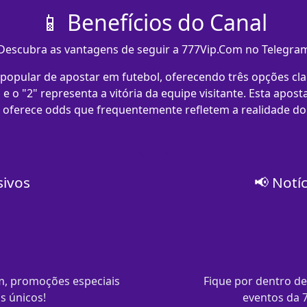
📱 Benefícios do Canal
Descubra as vantagens de seguir a 777Vip.Com no Telegra
 popular de apostar em futebol, oferecendo três opções clara
e o "2" representa a vitória da equipe visitante. Esta apos
 oferece odds que frequentemente refletem a realidade do
sivos
📢 Notí
m, promoções especiais
Fique por dentro d
s únicos!
eventos da 