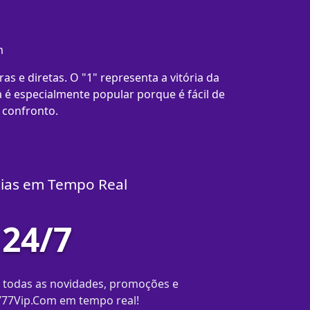
m
s e diretas. O "1" representa a vitória da
ta é especialmente popular porque é fácil de
 confronto.
cias em Tempo Real
24/7
e todas as novidades, promoções e
777Vip.Com em tempo real!