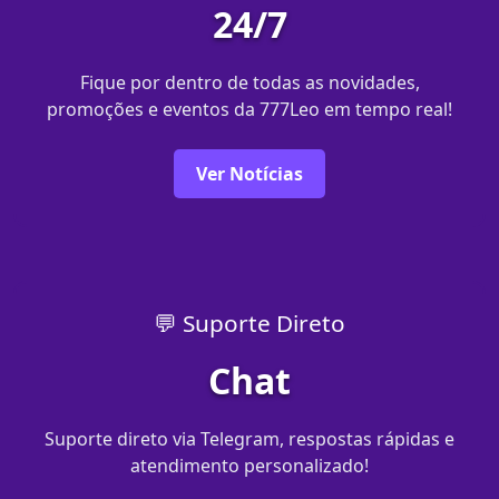
24/7
Fique por dentro de todas as novidades,
promoções e eventos da 777Leo em tempo real!
Ver Notícias
💬 Suporte Direto
Chat
Suporte direto via Telegram, respostas rápidas e
atendimento personalizado!