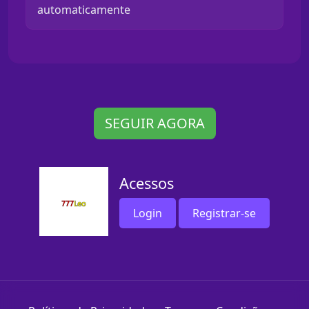
automaticamente
SEGUIR AGORA
Acessos
Login
Registrar-se