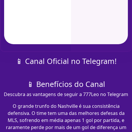
📱 Canal Oficial no Telegram!
📱 Benefícios do Canal
Descubra as vantagens de seguir a 777Leo no Telegram
O grande trunfo do Nashville é sua consistência
defensiva. O time tem uma das melhores defesas da
MLS, sofrendo em média apenas 1 gol por partida, e
raramente perde por mais de um gol de diferença um