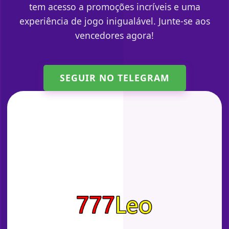
tem acesso a promoções incríveis e uma
experiência de jogo inigualável. Junte-se aos
vencedores agora!
SEGUIR NO TELEGRAM