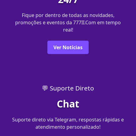
Fique por dentro de todas as novidades,
promoções e eventos da 777II.Com em tempo
real!
Ver Notícias
💬 Suporte Direto
Chat
Suporte direto via Telegram, respostas rápidas e
atendimento personalizado!