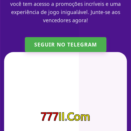
você tem acesso a promoções incríveis e uma
experiência de jogo inigualável. Junte-se aos
vencedores agora!
SEGUIR NO TELEGRAM