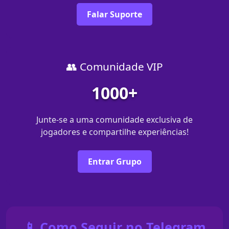
Falar Suporte
👥 Comunidade VIP
1000+
Junte-se a uma comunidade exclusiva de
jogadores e compartilhe experiências!
Entrar Grupo
📱 Como Seguir no Telegram