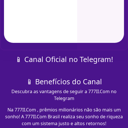
📱 Canal Oficial no Telegram!
📱 Benefícios do Canal
Descubra as vantagens de seguir a 777II.Com no
Telegram
Na 777II.Com , prêmios milionários não são mais um
sonho! A 777II.Com Brasil realiza seu sonho de riqueza
com um sistema justo e altos retornos!