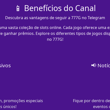
📱 Benefícios do Canal
Descubra as vantagens de seguir a 777G no Telegram
ma vasta coleção de slots online. Cada jogo oferece uma e
ganhar prêmios. Explore os diferentes tipos de jogos disp
no 777G!
sivos
📢 Notí
m, promoções especiais
Fique por dentro d
s únicos!
eventos 