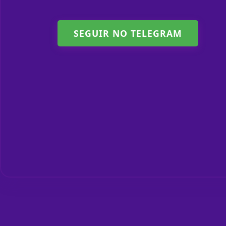
SEGUIR NO TELEGRAM