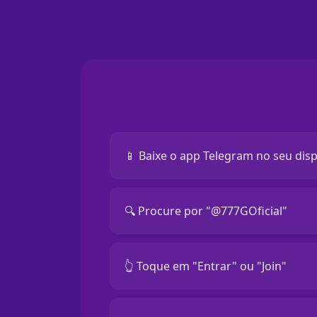
📱 Baixe o app Telegram no seu disp
🔍 Procure por "@777GOficial"
👆 Toque em "Entrar" ou "Join"