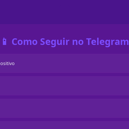
📱 Como Seguir no Telegram
ositivo