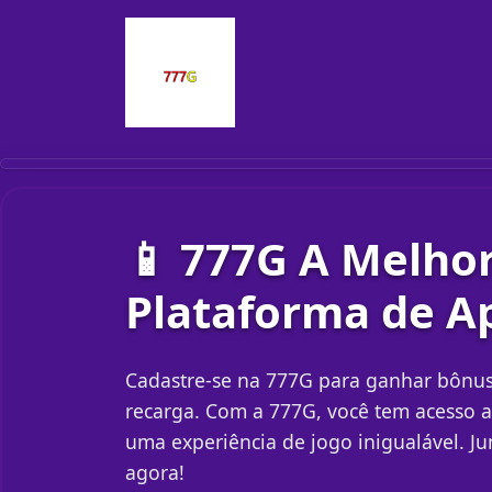
📱 777G A Melho
Plataforma de A
Cadastre-se na 777G para ganhar bônus
recarga. Com a 777G, você tem acesso a
uma experiência de jogo inigualável. J
agora!