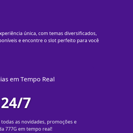
xperiência única, com temas diversificados,
oníveis e encontre o slot perfeito para você
cias em Tempo Real
24/7
e todas as novidades, promoções e
da 777G em tempo real!