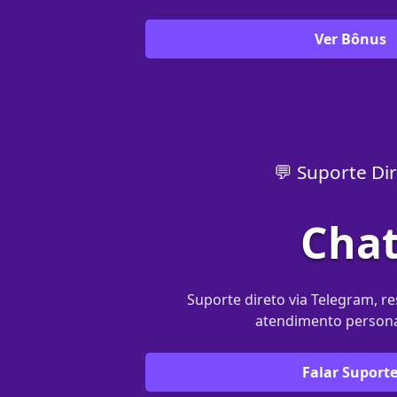
Ver Bônus
💬 Suporte Di
Cha
Suporte direto via Telegram, r
atendimento persona
Falar Suport