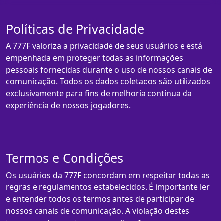
Políticas de Privacidade
A 777F valoriza a privacidade de seus usuários e está
empenhada em proteger todas as informações
pessoais fornecidas durante o uso de nossos canais de
comunicação. Todos os dados coletados são utilizados
exclusivamente para fins de melhoria contínua da
experiência de nossos jogadores.
Termos e Condições
Os usuários da 777F concordam em respeitar todas as
regras e regulamentos estabelecidos. É importante ler
e entender todos os termos antes de participar de
nossos canais de comunicação. A violação destes