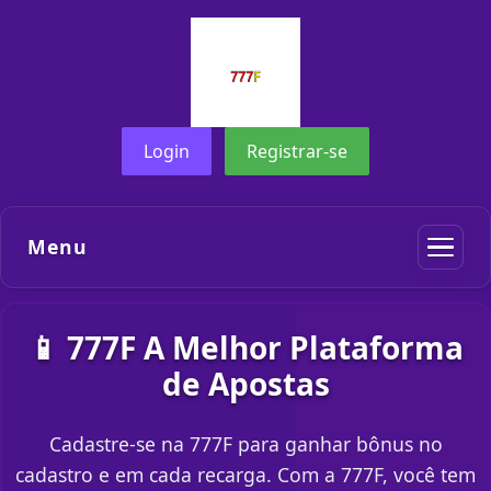
Login
Registrar-se
Menu
📱 777F A Melhor Plataforma
de Apostas
Cadastre-se na 777F para ganhar bônus no
cadastro e em cada recarga. Com a 777F, você tem