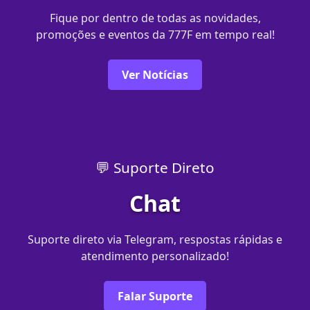
Fique por dentro de todas as novidades,
promoções e eventos da 777F em tempo real!
Ver Notícias
💬 Suporte Direto
Chat
Suporte direto via Telegram, respostas rápidas e
atendimento personalizado!
Falar Suporte