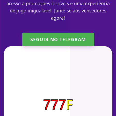
acesso a promoções incríveis e uma experiência
de jogo inigualável. Junte-se aos vencedores
agora!
SEGUIR NO TELEGRAM