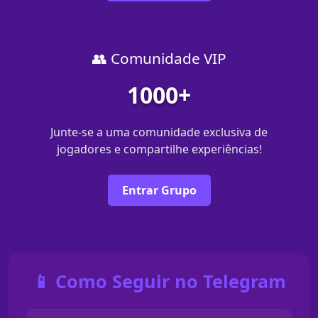
👥 Comunidade VIP
1000+
Junte-se a uma comunidade exclusiva de
jogadores e compartilhe experiências!
Entrar Grupo
📱 Como Seguir no Telegram