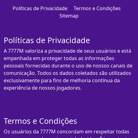
Políticas de Privacidade
Termos e Condições
Sitemap
Políticas de Privacidade
A 7777M valoriza a privacidade de seus usuários e está
empenhada em proteger todas as informações
pessoais fornecidas durante o uso de nossos canais de
comunicação. Todos os dados coletados são utilizados
exclusivamente para fins de melhoria contínua da
experiência de nossos jogadores.
Termos e Condições
Os usuários da 7777M concordam em respeitar todas