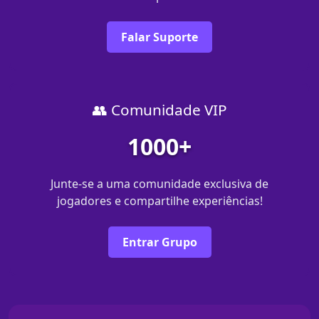
Falar Suporte
👥 Comunidade VIP
1000+
Junte-se a uma comunidade exclusiva de
jogadores e compartilhe experiências!
Entrar Grupo