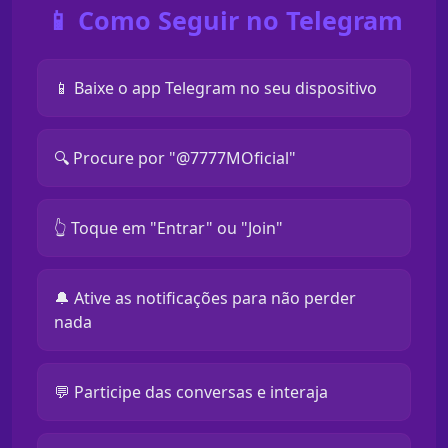
📱 Como Seguir no Telegram
📱 Baixe o app Telegram no seu dispositivo
🔍 Procure por "@7777MOficial"
👆 Toque em "Entrar" ou "Join"
🔔 Ative as notificações para não perder
nada
💬 Participe das conversas e interaja