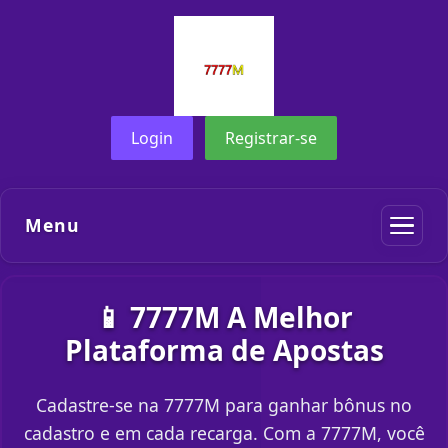
Login
Registrar-se
Menu
📱 7777M A Melhor
Plataforma de Apostas
Cadastre-se na 7777M para ganhar bônus no
cadastro e em cada recarga. Com a 7777M, você