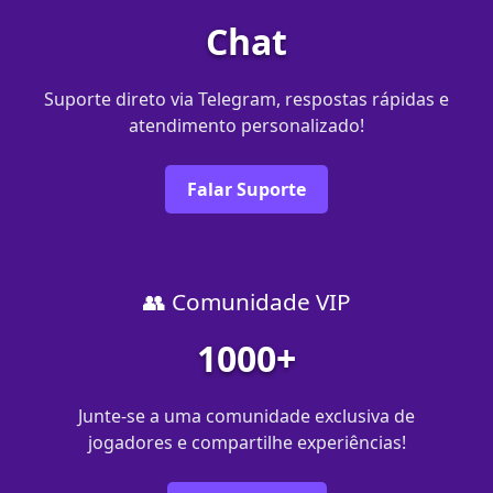
Chat
Suporte direto via Telegram, respostas rápidas e
atendimento personalizado!
Falar Suporte
👥 Comunidade VIP
1000+
Junte-se a uma comunidade exclusiva de
jogadores e compartilhe experiências!