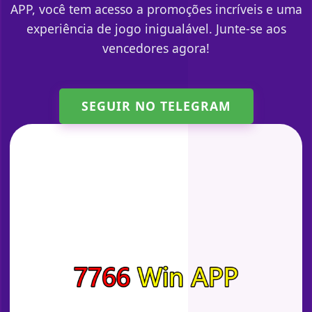
APP, você tem acesso a promoções incríveis e uma
experiência de jogo inigualável. Junte-se aos
vencedores agora!
SEGUIR NO TELEGRAM