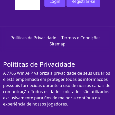
Login
Registrar-se
Políticas de Privacidade
Termos e Condições
Sitemap
Políticas de Privacidade
A 7766 Win APP valoriza a privacidade de seus usuários
e está empenhada em proteger todas as informações
pessoais fornecidas durante o uso de nossos canais de
comunicação. Todos os dados coletados são utilizados
exclusivamente para fins de melhoria contínua da
experiência de nossos jogadores.