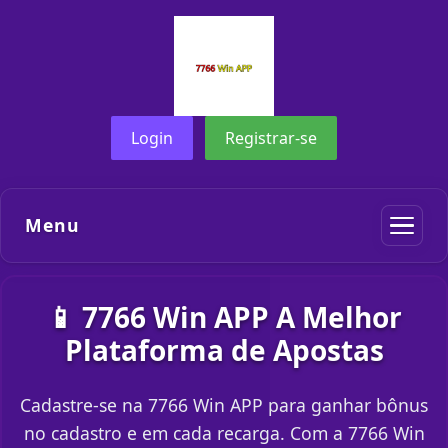
Login
Registrar-se
Menu
📱 7766 Win APP A Melhor
Plataforma de Apostas
Cadastre-se na 7766 Win APP para ganhar bônus
no cadastro e em cada recarga. Com a 7766 Win