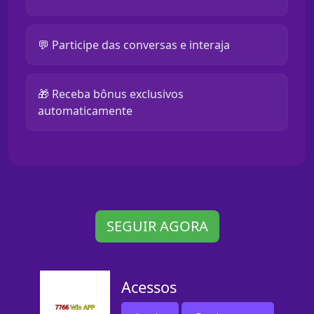
💬 Participe das conversas e interaja
🎁 Receba bônus exclusivos
automaticamente
SEGUIR AGORA
Acessos