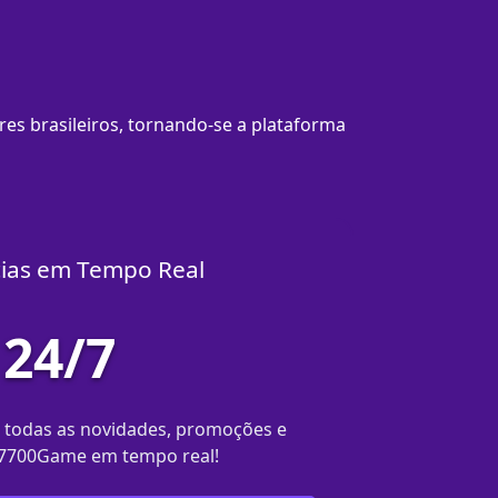
m
es brasileiros, tornando-se a plataforma
cias em Tempo Real
24/7
e todas as novidades, promoções e
 7700Game em tempo real!