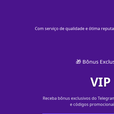
Com serviço de qualidade e ótima reputa
🎁 Bônus Exclu
VIP
Receba bônus exclusivos do Telegra
e códigos promocionai