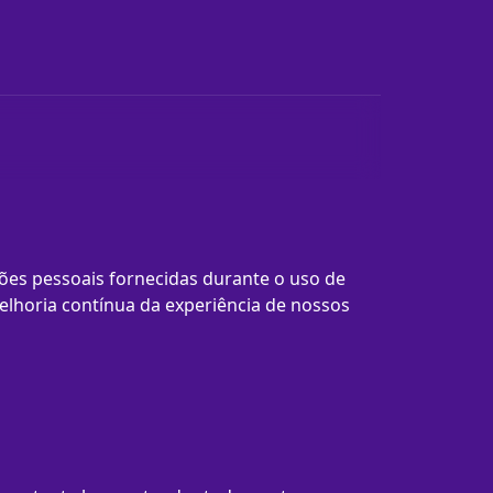
ões pessoais fornecidas durante o uso de
elhoria contínua da experiência de nossos