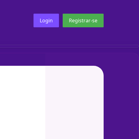
Login
Registrar-se