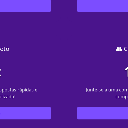
reto
👥 
t
espostas rápidas e
Junte-se a uma com
lizado!
compa
e