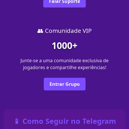
Falar Suporte
👥 Comunidade VIP
1000+
Junte-se a uma comunidade exclusiva de
jogadores e compartilhe experiências!
Entrar Grupo
📱 Como Seguir no Telegram