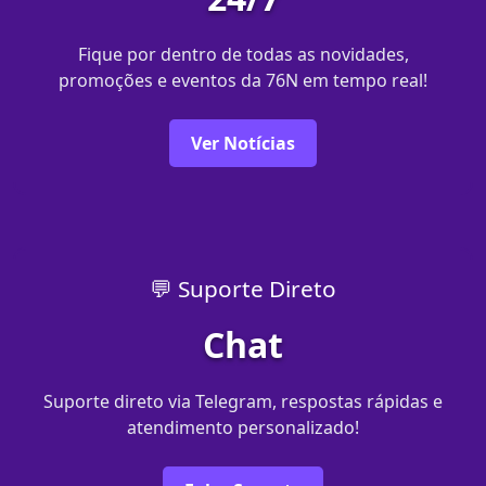
Fique por dentro de todas as novidades,
promoções e eventos da 76N em tempo real!
Ver Notícias
💬 Suporte Direto
Chat
Suporte direto via Telegram, respostas rápidas e
atendimento personalizado!