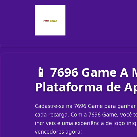
📱 7696 Game A 
Plataforma de A
Cadastre-se na 7696 Game para ganhar
cada recarga. Com a 7696 Game, você 
incríveis e uma experiência de jogo inig
vencedores agora!