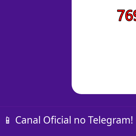
📱 Canal Oficial no Telegram!