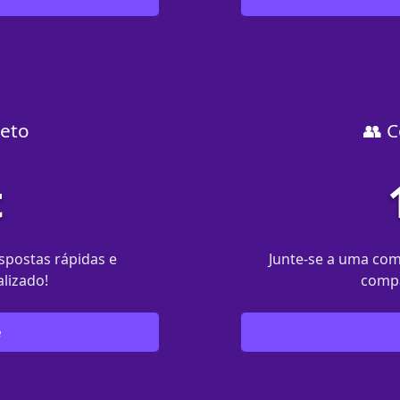
reto
👥 
t
espostas rápidas e
Junte-se a uma com
lizado!
compa
e