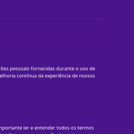
ões pessoais fornecidas durante o uso de
elhoria contínua da experiência de nossos
mportante ler e entender todos os termos