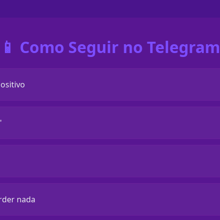
📱 Como Seguir no Telegram
ositivo
"
erder nada