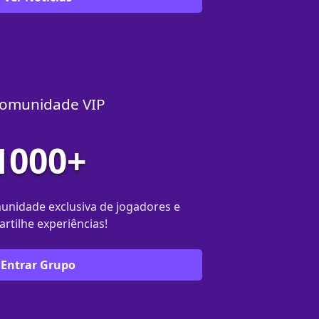
Comunidade VIP
1000+
unidade exclusiva de jogadores e
rtilhe experiências!
Entrar Grupo