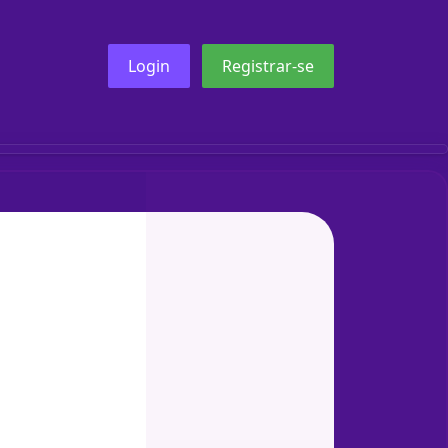
Login
Registrar-se