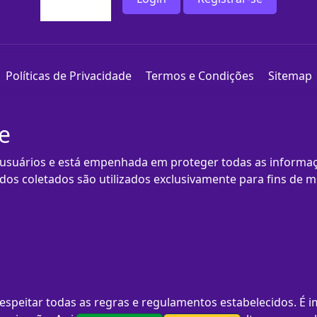
Políticas de Privacidade
Termos e Condições
Sitemap
de
s usuários e está empenhada em proteger todas as informaç
os coletados são utilizados exclusivamente para fins de m
peitar todas as regras e regulamentos estabelecidos. É i