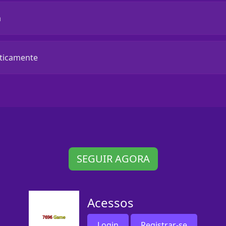
a
aticamente
SEGUIR AGORA
Acessos
Login
Registrar-se