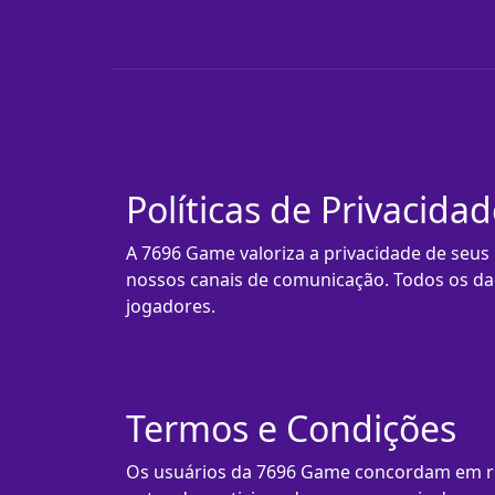
Políticas de Privacida
A 7696 Game valoriza a privacidade de seu
nossos canais de comunicação. Todos os dad
jogadores.
Termos e Condições
Os usuários da 7696 Game concordam em res