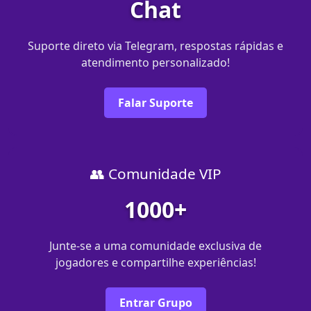
Chat
Suporte direto via Telegram, respostas rápidas e
atendimento personalizado!
Falar Suporte
👥 Comunidade VIP
1000+
Junte-se a uma comunidade exclusiva de
jogadores e compartilhe experiências!
Entrar Grupo