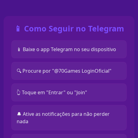
📱 Como Seguir no Telegram
📱 Baixe o app Telegram no seu dispositivo
🔍 Procure por "@70Games LoginOficial"
👆 Toque em "Entrar" ou "Join"
🔔 Ative as notificações para não perder
nada