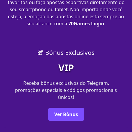
favoritos ou faça apostas esportivas diretamente do
seu smartphone ou tablet. Não importa onde você
esteja, a emoção das apostas online está sempre ao
seu alcance com a
70Games Login
.
🎁 Bônus Exclusivos
VIP
Receba bônus exclusivos do Telegram,
promoções especiais e códigos promocionais
únicos!
Ver Bônus