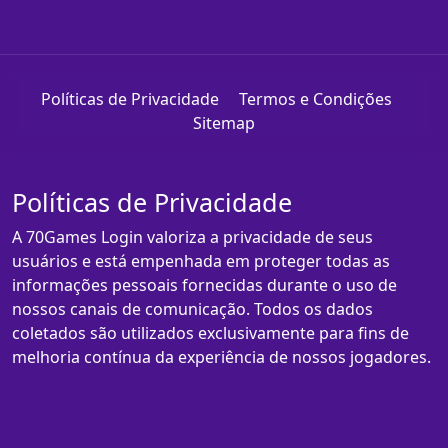
Políticas de Privacidade
Termos e Condições
Sitemap
Políticas de Privacidade
A 70Games Login valoriza a privacidade de seus
usuários e está empenhada em proteger todas as
informações pessoais fornecidas durante o uso de
nossos canais de comunicação. Todos os dados
coletados são utilizados exclusivamente para fins de
melhoria contínua da experiência de nossos jogadores.