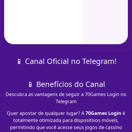
📱 Canal Oficial no Telegram!
📱 Benefícios do Canal
Descubra as vantagens de seguir a 70Games Login no
Telegram
Quer apostar de qualquer lugar? A
70Games Login
é
totalmente otimizada para dispositivos móveis,
permitindo que você acesse seus jogos de cassino