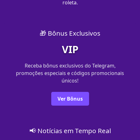
roleta.
🎁 Bônus Exclusivos
VIP
Receba bônus exclusivos do Telegram,
promoções especiais e códigos promocionais
únicos!
Ver Bônus
📢 Notícias em Tempo Real