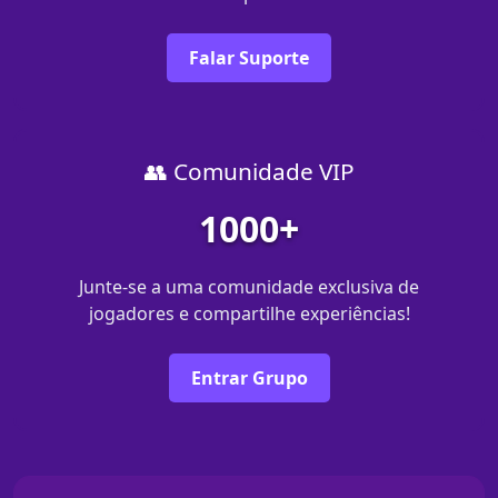
Falar Suporte
👥 Comunidade VIP
1000+
Junte-se a uma comunidade exclusiva de
jogadores e compartilhe experiências!
Entrar Grupo