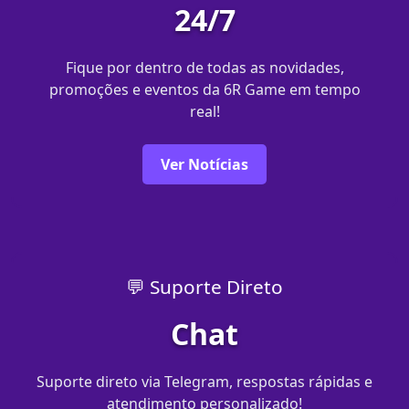
24/7
Fique por dentro de todas as novidades,
promoções e eventos da 6R Game em tempo
real!
Ver Notícias
💬 Suporte Direto
Chat
Suporte direto via Telegram, respostas rápidas e
atendimento personalizado!