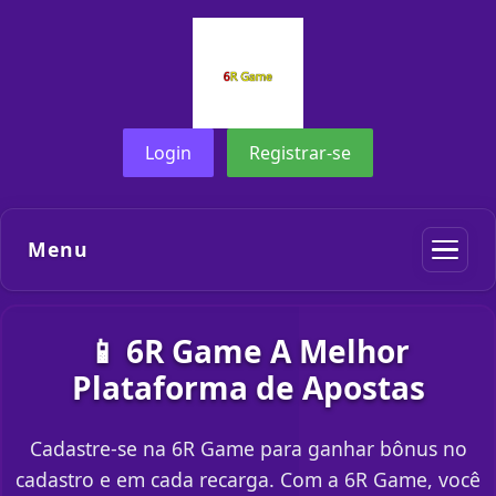
Login
Registrar-se
Menu
📱 6R Game A Melhor
Plataforma de Apostas
Cadastre-se na 6R Game para ganhar bônus no
cadastro e em cada recarga. Com a 6R Game, você