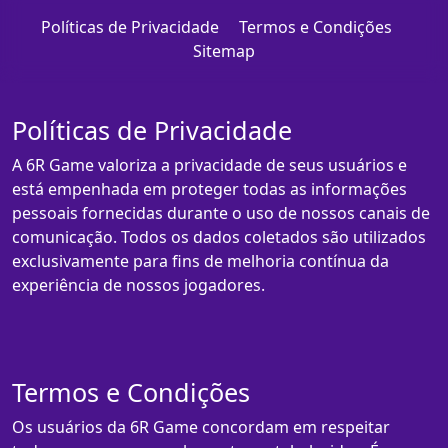
Políticas de Privacidade
Termos e Condições
Sitemap
Políticas de Privacidade
A 6R Game valoriza a privacidade de seus usuários e
está empenhada em proteger todas as informações
pessoais fornecidas durante o uso de nossos canais de
comunicação. Todos os dados coletados são utilizados
exclusivamente para fins de melhoria contínua da
experiência de nossos jogadores.
Termos e Condições
Os usuários da 6R Game concordam em respeitar