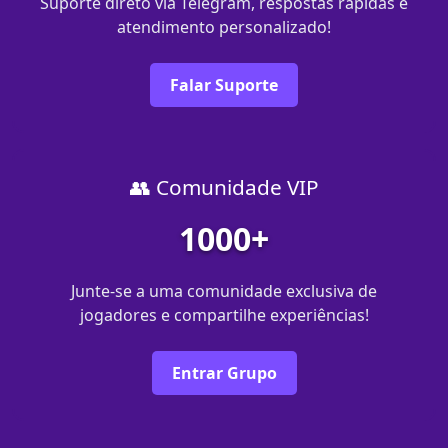
Suporte direto via Telegram, respostas rápidas e
atendimento personalizado!
Falar Suporte
👥 Comunidade VIP
1000+
Junte-se a uma comunidade exclusiva de
jogadores e compartilhe experiências!
Entrar Grupo