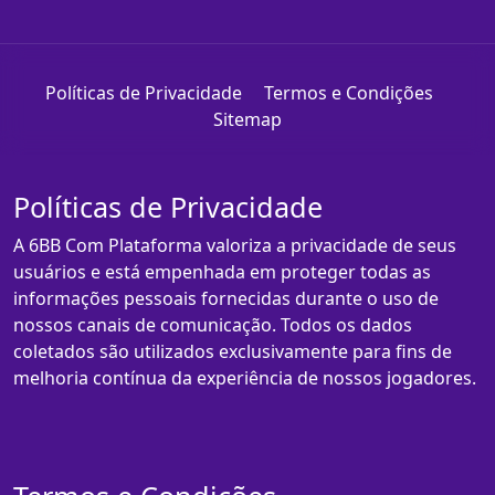
Políticas de Privacidade
Termos e Condições
Sitemap
Políticas de Privacidade
A 6BB Com Plataforma valoriza a privacidade de seus
usuários e está empenhada em proteger todas as
informações pessoais fornecidas durante o uso de
nossos canais de comunicação. Todos os dados
coletados são utilizados exclusivamente para fins de
melhoria contínua da experiência de nossos jogadores.