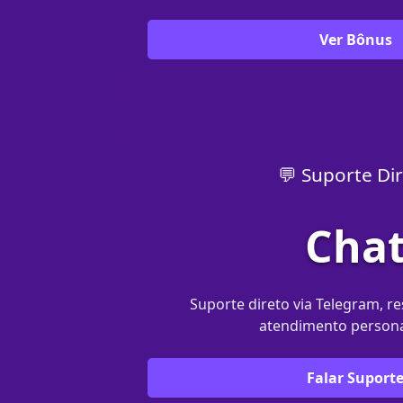
Ver Bônus
💬 Suporte Di
Cha
Suporte direto via Telegram, r
atendimento persona
Falar Suport