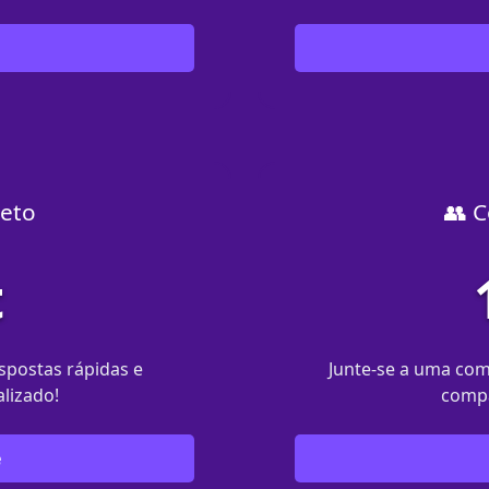
reto
👥 
t
espostas rápidas e
Junte-se a uma com
lizado!
compa
e