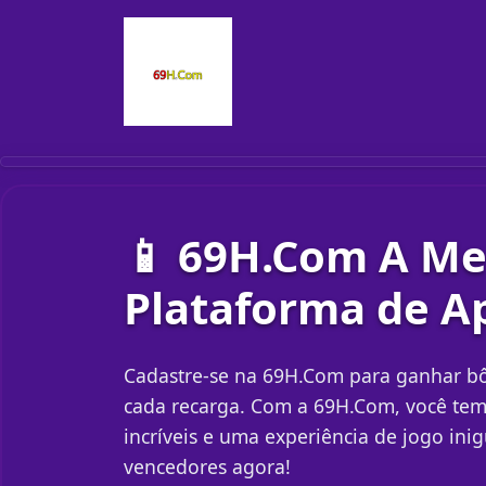
📱 69H.Com A Me
Plataforma de A
Cadastre-se na 69H.Com para ganhar b
cada recarga. Com a 69H.Com, você te
incríveis e uma experiência de jogo inig
vencedores agora!