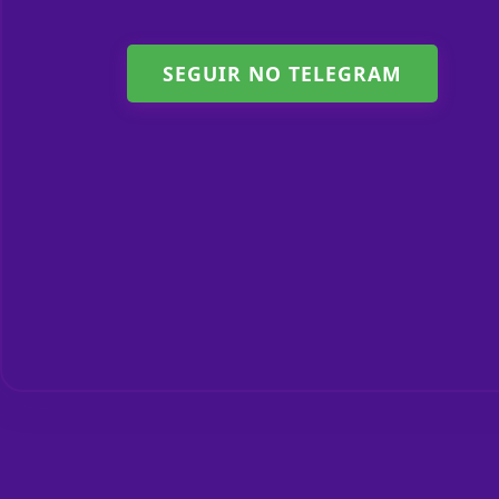
SEGUIR NO TELEGRAM