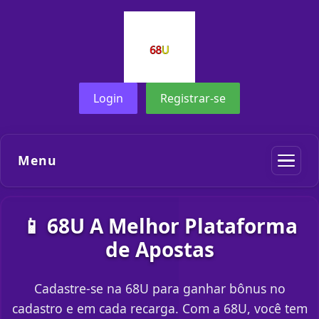
Login
Registrar-se
Menu
📱 68U A Melhor Plataforma
de Apostas
Cadastre-se na 68U para ganhar bônus no
cadastro e em cada recarga. Com a 68U, você tem