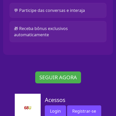
💬 Participe das conversas e interaja
🎁 Receba bônus exclusivos
automaticamente
SEGUIR AGORA
Acessos
Login
Registrar-se