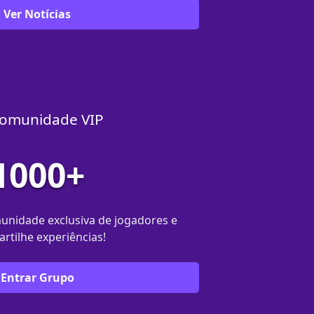
Ver Notícias
Comunidade VIP
1000+
unidade exclusiva de jogadores e
rtilhe experiências!
Entrar Grupo