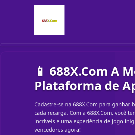
📱 688X.Com A M
Plataforma de A
Cadastre-se na 688X.Com para ganhar 
cada recarga. Com a 688X.Com, você t
incríveis e uma experiência de jogo inig
vencedores agora!