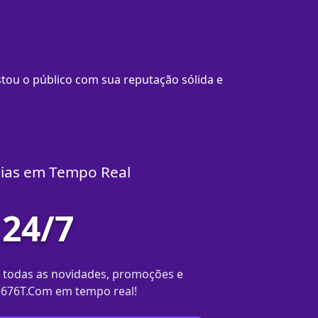
tou o público com sua reputação sólida e
cias em Tempo Real
24/7
e todas as novidades, promoções e
 676T.Com em tempo real!