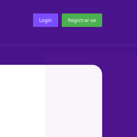
Login
Registrar-se