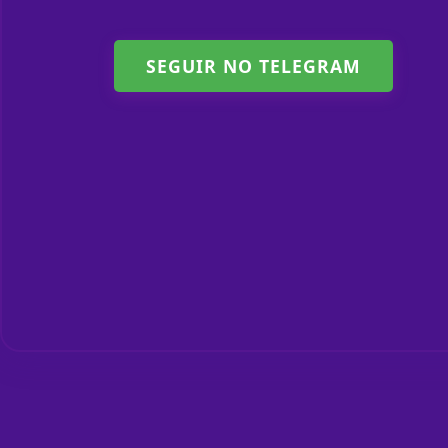
SEGUIR NO TELEGRAM