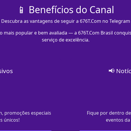
📱 Benefícios do Canal
Descubra as vantagens de seguir a 676T.Com no Telegram
no mais popular e bem avaliada — a 676T.Com Brasil conquis
serviço de excelência.
sivos
📢 Notí
m, promoções especiais
Fique por dentro d
s únicos!
eventos da