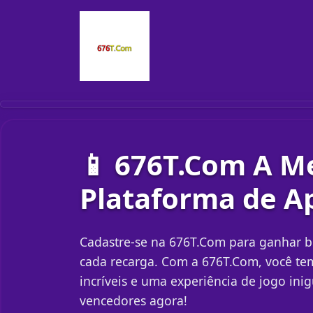
📱 676T.Com A M
Plataforma de A
Cadastre-se na 676T.Com para ganhar b
cada recarga. Com a 676T.Com, você te
incríveis e uma experiência de jogo inig
vencedores agora!