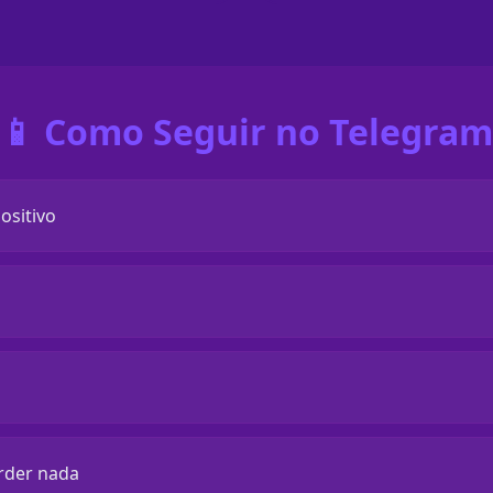
📱 Como Seguir no Telegram
ositivo
erder nada