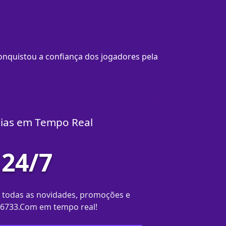
onquistou a confiança dos jogadores pela
cias em Tempo Real
24/7
e todas as novidades, promoções e
 6733.Com em tempo real!