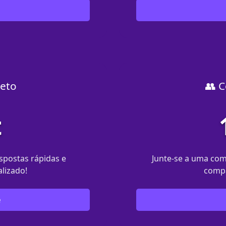
reto
👥 
t
espostas rápidas e
Junte-se a uma com
lizado!
compa
e