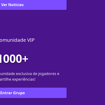
Ver Notícias
Comunidade VIP
1000+
unidade exclusiva de jogadores e
rtilhe experiências!
Entrar Grupo