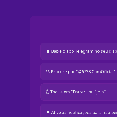
📱 Baixe o app Telegram no seu disp
🔍 Procure por "@6733.ComOficial"
👆 Toque em "Entrar" ou "Join"
🔔 Ative as notificações para não p