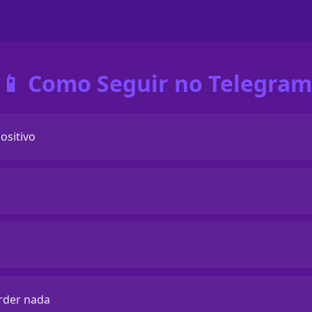
📱 Como Seguir no Telegram
ositivo
erder nada