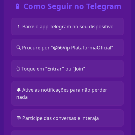
📱 Como Seguir no Telegram
📱 Baixe o app Telegram no seu dispositivo
🔍 Procure por "@66Vip PlataformaOficial"
👆 Toque em "Entrar" ou "Join"
🔔 Ative as notificações para não perder
nada
💬 Participe das conversas e interaja