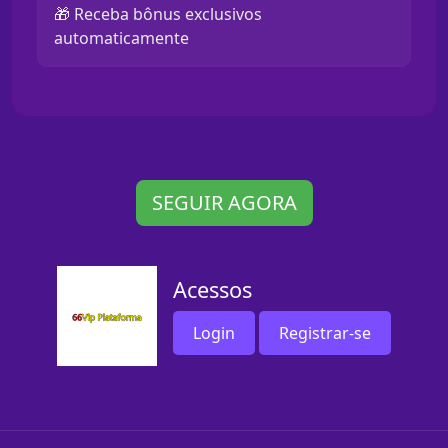
🎁 Receba bônus exclusivos
automaticamente
SEGUIR AGORA
Acessos
Login
Registrar-se