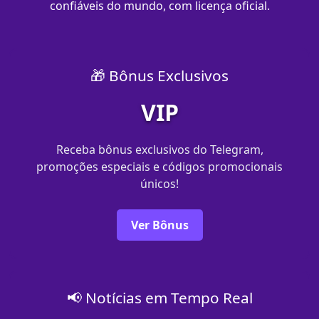
confiáveis do mundo, com licença oficial.
🎁 Bônus Exclusivos
VIP
Receba bônus exclusivos do Telegram,
promoções especiais e códigos promocionais
únicos!
Ver Bônus
📢 Notícias em Tempo Real