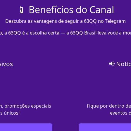
📱 Benefícios do Canal
Descubra as vantagens de seguir a 63QQ no Telegram
, a 63QQ é a escolha certa — a 63QQ Brasil leva você a mo
sivos
📢 Notí
m, promoções especiais
Fique por dentro d
s únicos!
eventos 