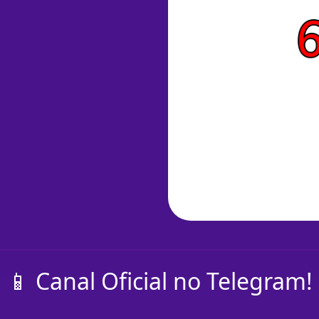
📱 Canal Oficial no Telegram!