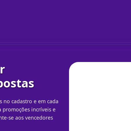
r
postas
s no cadastro e em cada
 promoções incríveis e
unte-se aos vencedores