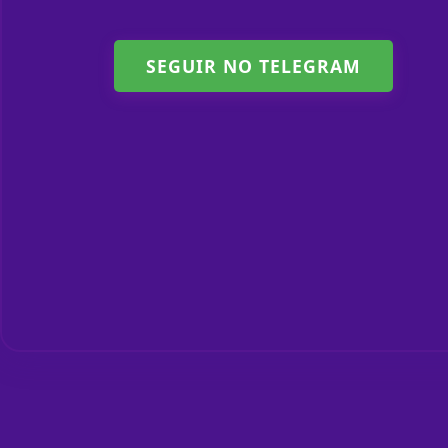
SEGUIR NO TELEGRAM