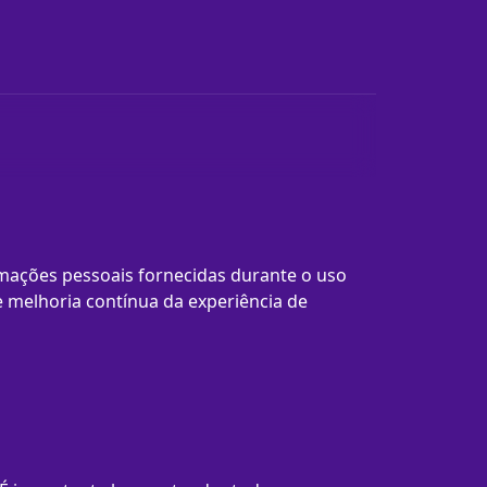
mações pessoais fornecidas durante o uso
e melhoria contínua da experiência de