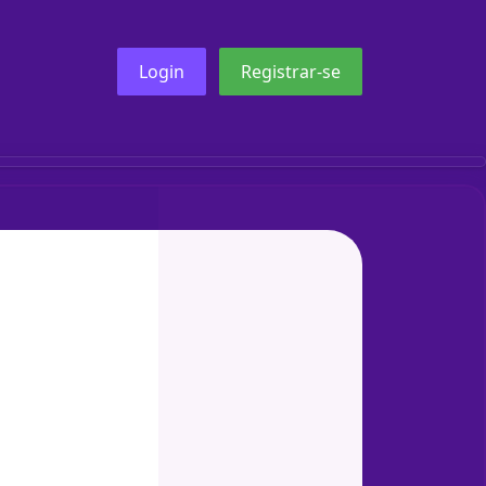
Login
Registrar-se