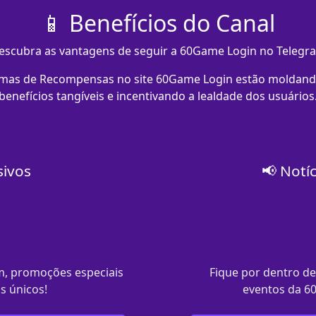
📱 Benefícios do Canal
escubra as vantagens de seguir a 60Game Login no Telegr
mas de Recompensas no site 60Game Login estão moldando 
benefícios tangíveis e incentivando a lealdade dos usuários
sivos
📢 Notí
m, promoções especiais
Fique por dentro d
s únicos!
eventos da 6