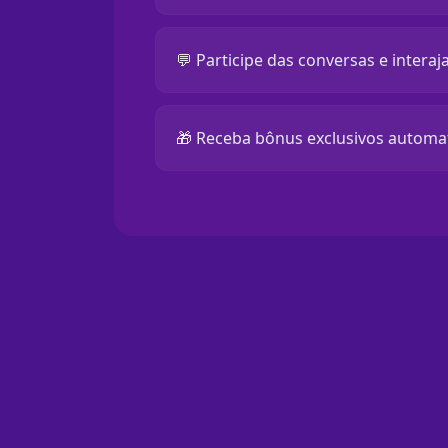
💬 Participe das conversas e interaj
🎁 Receba bônus exclusivos autom