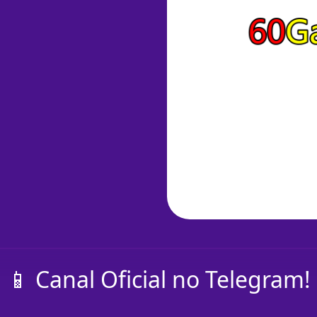
📱 Canal Oficial no Telegram!