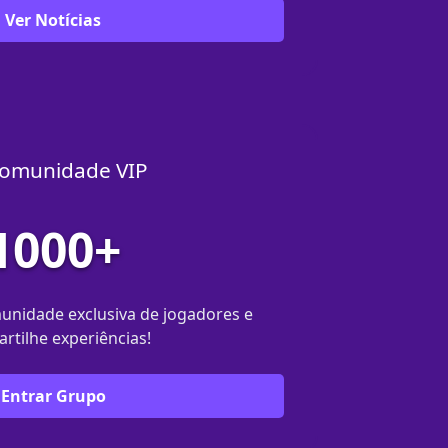
Ver Notícias
Comunidade VIP
1000+
unidade exclusiva de jogadores e
rtilhe experiências!
Entrar Grupo