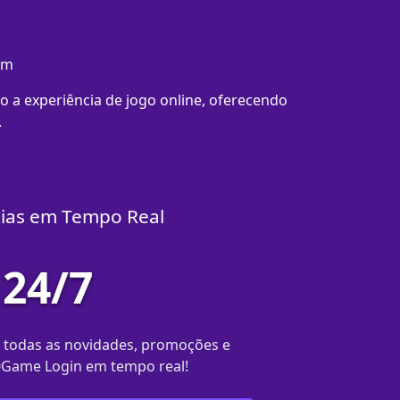
am
a experiência de jogo online, oferecendo
.
cias em Tempo Real
24/7
e todas as novidades, promoções e
0Game Login em tempo real!