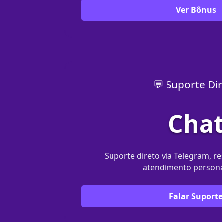
Ver Bônus
💬 Suporte Di
Cha
Suporte direto via Telegram, r
atendimento persona
Falar Suport