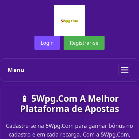
Login
Registrar-se
Menu
📱 5Wpg.Com A Melhor
Plataforma de Apostas
Cadastre-se na 5Wpg.Com para ganhar bônus no
cadastro e em cada recarga. Com a 5Wpg.Com,