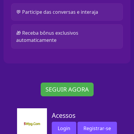
💬 Participe das conversas e interaja
🎁 Receba bônus exclusivos
automaticamente
SEGUIR AGORA
Acessos
Login
Registrar-se