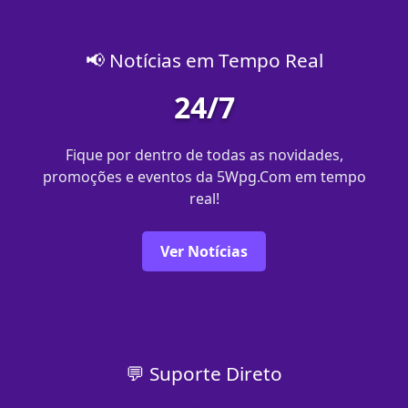
📢 Notícias em Tempo Real
24/7
Fique por dentro de todas as novidades,
promoções e eventos da 5Wpg.Com em tempo
real!
Ver Notícias
💬 Suporte Direto