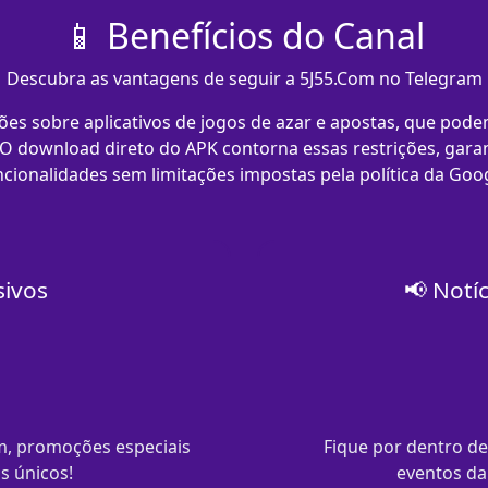
📱 Benefícios do Canal
Descubra as vantagens de seguir a 5J55.Com no Telegram
ções sobre aplicativos de jogos de azar e apostas, que pod
. O download direto do APK contorna essas restrições, gar
ncionalidades sem limitações impostas pela política da Goog
sivos
📢 Notí
m, promoções especiais
Fique por dentro d
s únicos!
eventos da