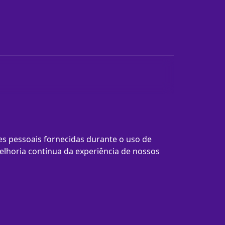
es pessoais fornecidas durante o uso de
elhoria contínua da experiência de nossos