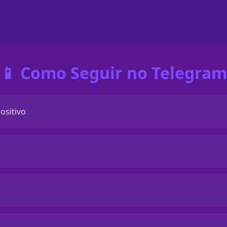
📱 Como Seguir no Telegram
ositivo