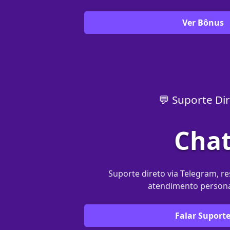
Ver Bônus
💬 Suporte Di
Cha
Suporte direto via Telegram, r
atendimento persona
Falar Suport