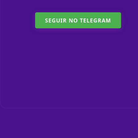
SEGUIR NO TELEGRAM