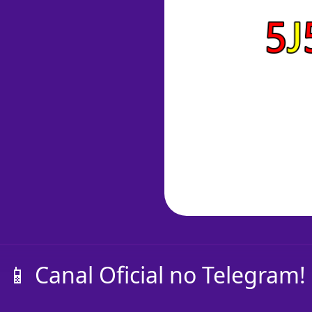
📱 Canal Oficial no Telegram!