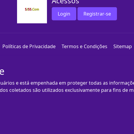
Acessos
Login
Registrar-se
Políticas de Privacidade
Termos e Condições
Sitemap
de
usuários e está empenhada em proteger todas as informaçõ
os coletados são utilizados exclusivamente para fins de m