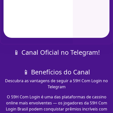
📱 Canal Oficial no Telegram!
📱 Benefícios do Canal
Descubra as vantagens de seguir a 59H Com Login no
Telegram
O 59H Com Login é uma das plataformas de cassino
online mais envolventes — os jogadores da 59H Com
Login Brasil podem conquistar prêmios incríveis com