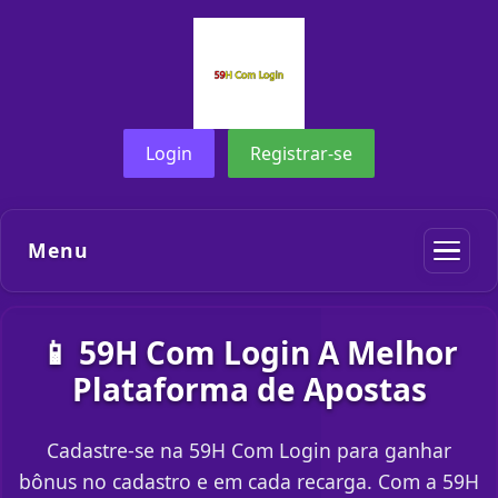
Login
Registrar-se
Menu
📱 59H Com Login A Melhor
Plataforma de Apostas
Cadastre-se na 59H Com Login para ganhar
bônus no cadastro e em cada recarga. Com a 59H