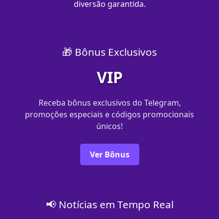
diversão garantida.
🎁 Bônus Exclusivos
VIP
Receba bônus exclusivos do Telegram,
promoções especiais e códigos promocionais
únicos!
Ver Bônus
📢 Notícias em Tempo Real