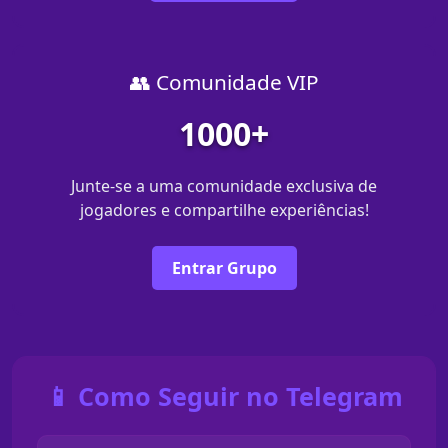
👥 Comunidade VIP
1000+
Junte-se a uma comunidade exclusiva de
jogadores e compartilhe experiências!
Entrar Grupo
📱 Como Seguir no Telegram