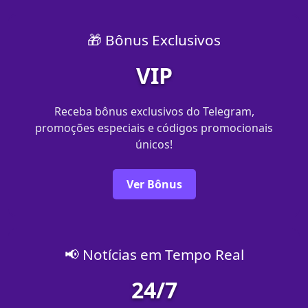
🎁 Bônus Exclusivos
VIP
Receba bônus exclusivos do Telegram,
promoções especiais e códigos promocionais
únicos!
Ver Bônus
📢 Notícias em Tempo Real
24/7