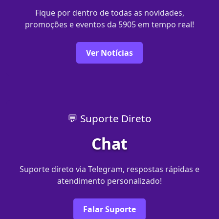
Fique por dentro de todas as novidades,
promoções e eventos da 5905 em tempo real!
Ver Notícias
💬 Suporte Direto
Chat
Suporte direto via Telegram, respostas rápidas e
atendimento personalizado!
Falar Suporte