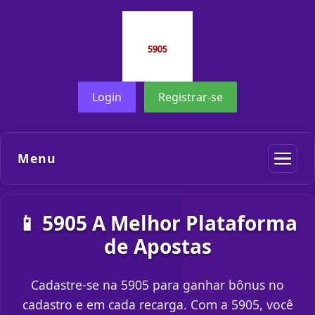
Login
Registrar-se
Menu
📱 5905 A Melhor Plataforma
de Apostas
Cadastre-se na 5905 para ganhar bônus no
cadastro e em cada recarga. Com a 5905, você