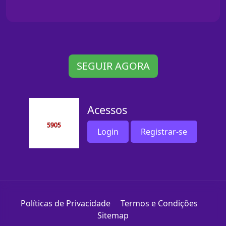
SEGUIR AGORA
Acessos
Login
Registrar-se
Políticas de Privacidade
Termos e Condições
Sitemap