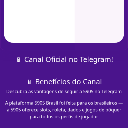
📱 Canal Oficial no Telegram!
📱 Benefícios do Canal
Descubra as vantagens de seguir a 5905 no Telegram
A plataforma 5905 Brasil foi feita para os brasileiros —
a 5905 oferece slots, roleta, dados e jogos de pôquer
para todos os perfis de jogador.